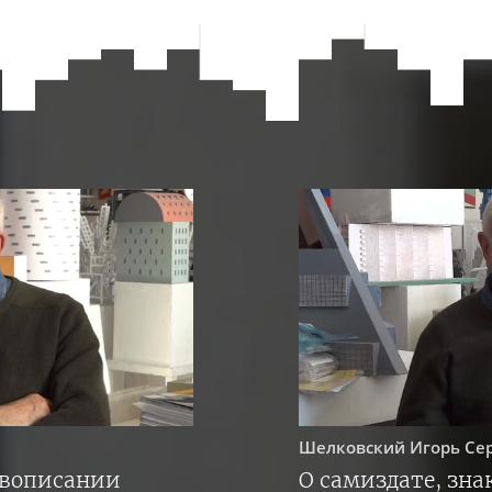
Шелковский
Игорь Се
ивописании
О самиздате, зна