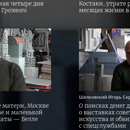
 как четыре дня
Костаки, утрате 
 Грозного
месяцах жизни в
Шелковский
Игорь Се
е матери, Москве
О поисках денег 
ве и маленькой
о выставках сове
наты — Белле
искусства и обви
с спецслужбами