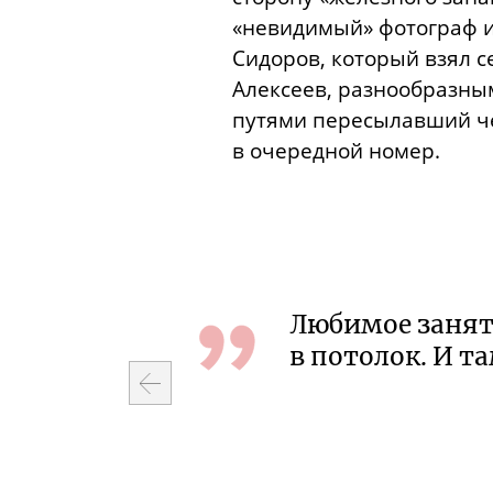
«невидимый» фотограф и
Сидоров, который взял с
Алексеев, разнообразн
путями пересылавший ч
в очередной номер.
ыбао. Везде
Любимое заняти
смотре
в потолок. И т
ие-то