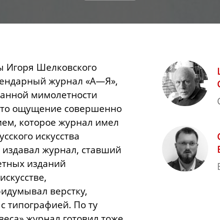
ы Игоря Шелковского
егендарный журнал «А—Я»,
ранной мимолетности
Это ощущение совершенно
ием, которое журнал имел
усского искусства
 издавал журнал, ставший
етных изданий
искусстве,
ридумывал верстку,
 с типографией. По ту
веса» журнал готовил тоже