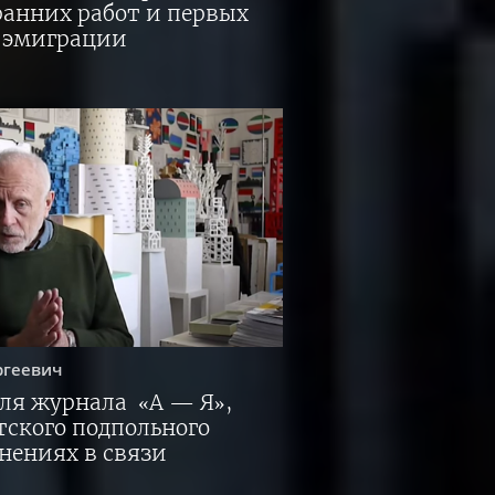
ранних работ и первых
 эмиграции
ргеевич
для журнала «А — Я»,
тского подпольного
нениях в связи