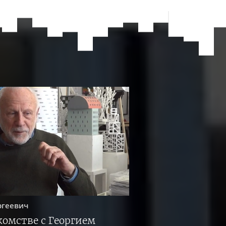
ргеевич
комстве с Георгием