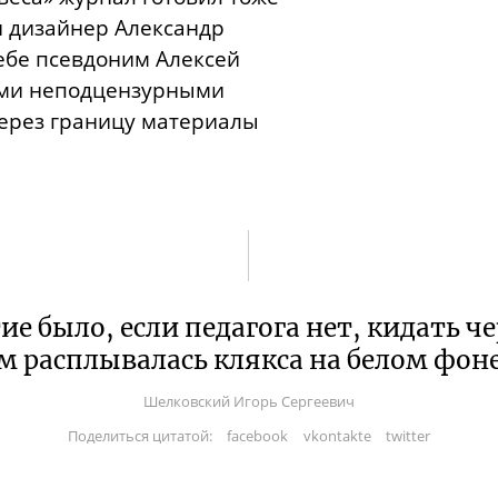
 дизайнер Александр
ебе псевдоним Алексей
ыми неподцензурными
ерез границу материалы
е было, если педагога нет, кидать 
ам расплывалась клякса на белом фон
Шелковский Игорь Сергеевич
Поделиться цитатой:
facebook
vkontakte
twitter