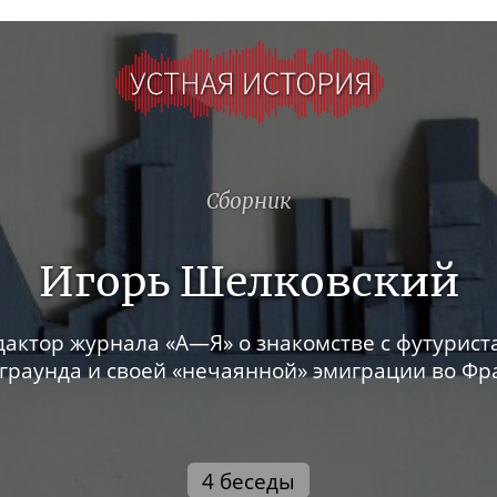
Сборник
Игорь Шелковский
дактор журнала «А—Я» о знакомстве с футурист
граунда и своей «нечаянной» эмиграции во Ф
4 беседы