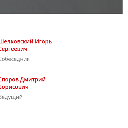
Шелковский Игорь
Сергеевич
Собеседник
Споров Дмитрий
Борисович
Ведущий