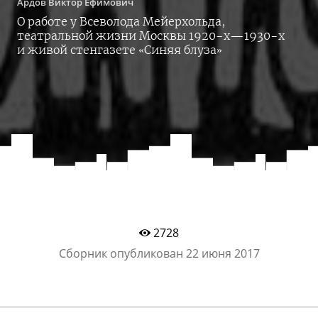
Ардов
Виктор Ефимович
О работе у Всеволода Мейерхольда,
театральной жизни Москвы
1920-х
—
1930-х
и живой стенгазете «Синяя блуза»
2728
Сборник опубликован
22 июня 2017