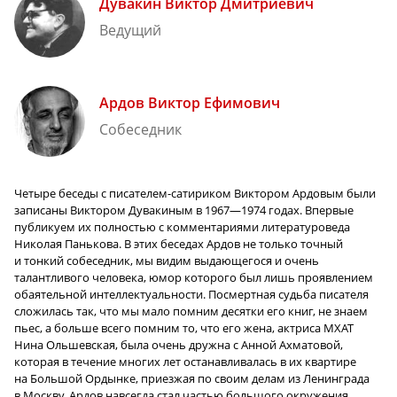
Дувакин Виктор Дмитриевич
Ведущий
Ардов Виктор Ефимович
Собеседник
Четыре беседы с
писателем-сатириком
Виктором Ардовым были
записаны Виктором Дувакиным в 1967
—
1974 годах. Впервые
публикуем их полностью с комментариями литературоведа
Николая Панькова. В этих беседах Ардов не только точный
и тонкий собеседник, мы видим выдающегося и очень
талантливого человека, юмор которого был лишь проявлением
обаятельной интеллектуальности. Посмертная судьба писателя
сложилась так, что мы мало помним десятки его книг, не знаем
пьес, а больше всего помним
то, что его жена, актриса МХАТ
Нина Ольшевская, была очень дружна с Анной Ахматовой,
которая в течение многих лет останавливалась в их квартире
на Большой Ордынке, приезжая по своим делам из Ленинграда
в Москву. Ардов навсегда стал частью большого окружения