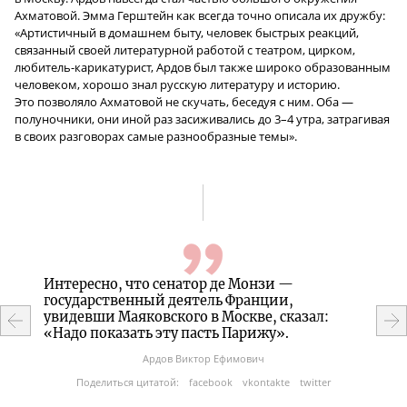
Ахматовой. Эмма Герштейн как всегда точно описала их дружбу:
«Артистичный в домашнем быту, человек быстрых реакций,
связанный своей литературной работой с театром, цирком,
любитель-карикатурист
, Ардов был также широко образованным
человеком, хорошо знал русскую литературу и историю.
Это позволяло Ахматовой не скучать, беседуя с ним. Оба —
полуночники, они иной раз засиживались до
3–4
утра, затрагивая
в своих разговорах самые разнообразные темы»
.
Интересно, что сенатор де Монзи —
Ну, зн
иров
государственный деятель Франции,
Жозя.
увидевши Маяковского в Москве, сказал:
вот о
«Надо показать эту пасть Парижу».
журна
Ардов Виктор Ефимович
ter
Поделиться цитатой:
facebook
vkontakte
twitter
По