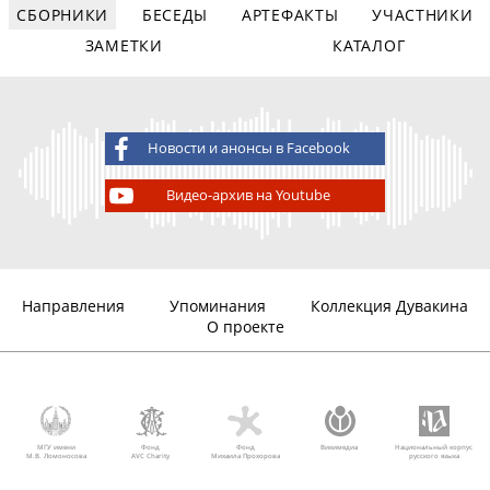
СБОРНИКИ
БЕСЕДЫ
АРТЕФАКТЫ
УЧАСТНИКИ
ЗАМЕТКИ
КАТАЛОГ
Новости и анонсы в Facebook
Видео-архив на Youtube
Направления
Упоминания
Коллекция Дувакина
О проекте
МГУ имени
Фонд
Фонд
Викимедиа
Национальный корпус
М.В. Ломоносова
AVC Charity
Михаила Прохорова
русского языка