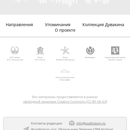
Направления
Упоминания
Коллекция Дувакина
О проекте
МГУ имени
Фонд
Фонд
Викимедиа
Национальный корпус
М.В. Ломоносова
AVC Charity
Михаила Прохорова
русского языка
Благотворительный
фонд «Дар»
Все материалы предоставляются в рамках
свободной лицензии Creative Commons (CC BY-SA 4.0)
Контакты редакции:
info@oralhistory.ru
@oralhistory_bot
(Используем
Telegram CRM Hotline
)