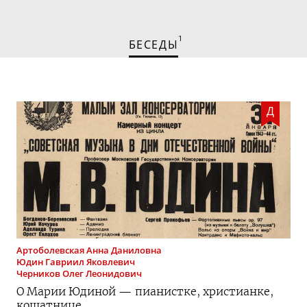
1
БЕСЕДЫ
Д
Артоболевская
Анна Даниловна
Юдин
Гавриил Яковлевич
Черников
Олег Леонидович
О Марии Юдиной — пианистке, христианке,
кошатнице