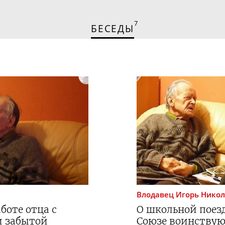
7
БЕСЕДЫ
Влодавец
Игорь Нико
аботе отца с
О школьной поезд
и забытой
Союзе воинству