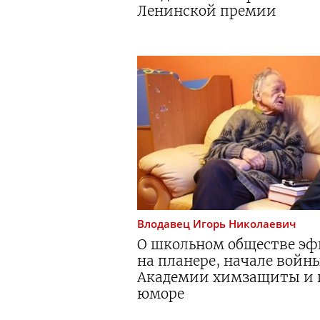
Ленинской премии
Влодавец
Игорь Николаевич
О школьном обществе эф
на планере, начале войн
Академии химзащиты и 
юморе