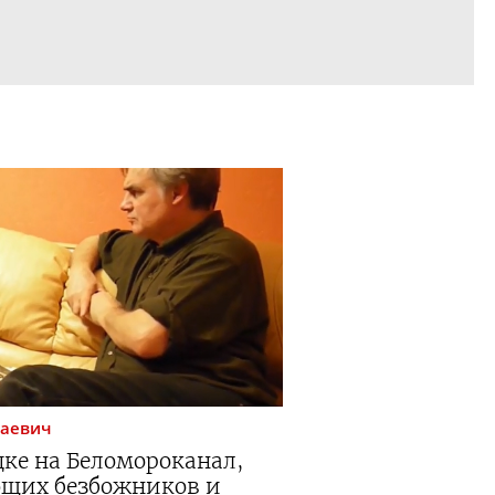
лаевич
ке на Беломороканал,
ющих безбожников и