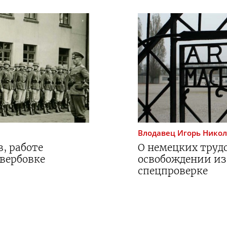
Влодавец
Игорь Нико
, работе
О немецких трудо
 вербовке
освобождении из
спецпроверке