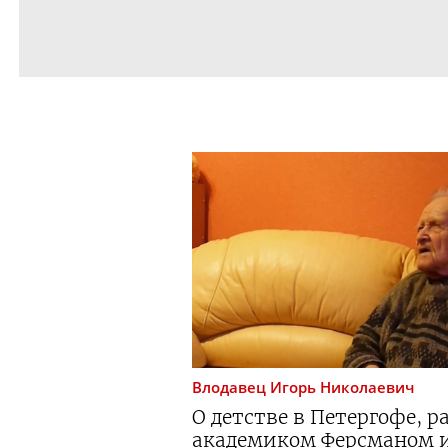
Влодавец
Игорь Николаевич
О детстве в Петергофе, р
академиком Ферсманом 