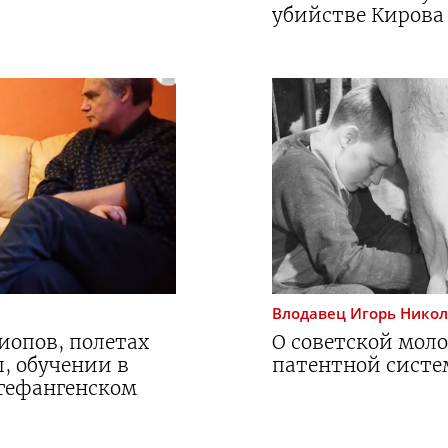
убийстве Кирова
Влодавец
Игорь Нико
иопов, полетах
О советской мол
ы, обучении в
патентной систе
гефангенском