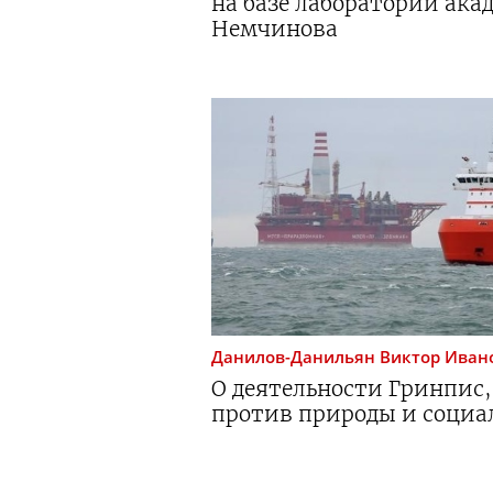
на базе лаборатории ака
Немчинова
Данилов-Данильян
Виктор Иван
О деятельности Гринпис,
против природы и социа