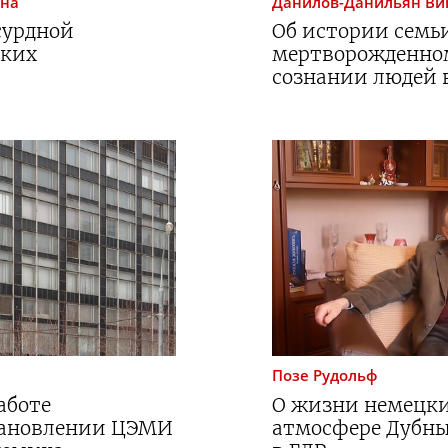
вна
Данилов-Данильян
Ви
сурдной
Об истории семь
ских
мертворожденном
сознании людей 
Позе
Рудольф
аботе
О жизни немецки
тановлении ЦЭМИ
атмосфере Дубны 