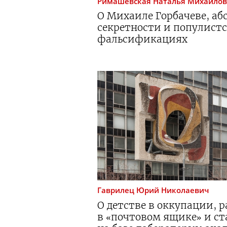
Римашевская
Наталья Михайло
О Михаиле Горбачеве, аб
секретности и популист
фальсификациях
Гаврилец
Юрий Николаевич
О детстве в оккупации, р
в «почтовом ящике» и с