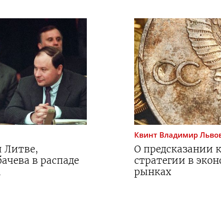
Квинт
Владимир Льво
 Литве,
О предсказании к
ачева в распаде
стратегии в эко
а
рынках