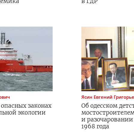
демика
в ГДР
ович
Ясин
Евгений Григорь
 опасных законах
Об одесском детс
льной экологии
мостостроителем
и разочаровании
1968 года