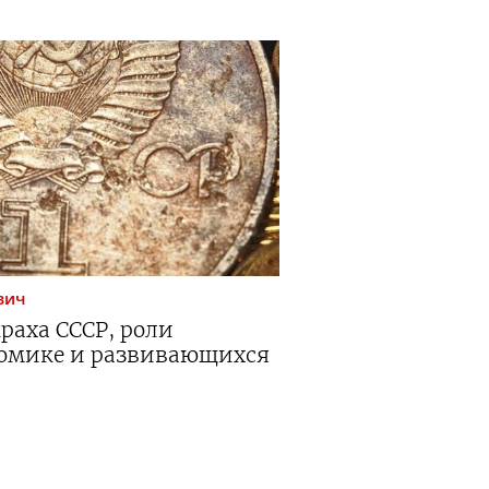
вич
раха СССР, роли
номике и развивающихся