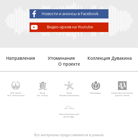
Новости и анонсы в Facebook
Видео-архив на Youtube
Направления
Упоминания
Коллекция Дувакина
О проекте
МГУ имени
Фонд
Фонд
Викимедиа
Национальный корпус
М.В. Ломоносова
AVC Charity
Михаила Прохорова
русского языка
Благотворительный
фонд «Дар»
Все материалы предоставляются в рамках