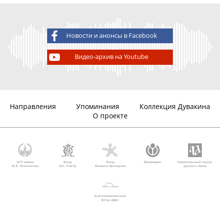
Новости и анонсы в Facebook
Видео-архив на Youtube
Направления
Упоминания
Коллекция Дувакина
О проекте
МГУ имени
Фонд
Фонд
Викимедиа
Национальный корпус
М.В. Ломоносова
AVC Charity
Михаила Прохорова
русского языка
Благотворительный
фонд «Дар»