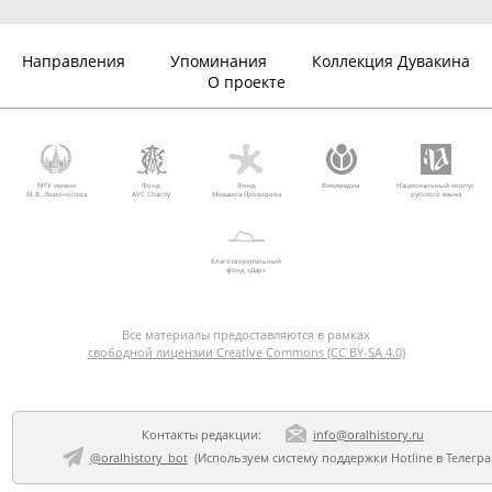
Направления
Упоминания
Коллекция Дувакина
О проекте
МГУ имени
Фонд
Фонд
Викимедиа
Национальный корпус
М.В. Ломоносова
AVC Charity
Михаила Прохорова
русского языка
Благотворительный
фонд «Дар»
Все материалы предоставляются в рамках
свободной лицензии Creative Commons (CC BY-SA 4.0)
Контакты редакции:
info@oralhistory.ru
@oralhistory_bot
(Используем
систему поддержки Hotline в Телегр