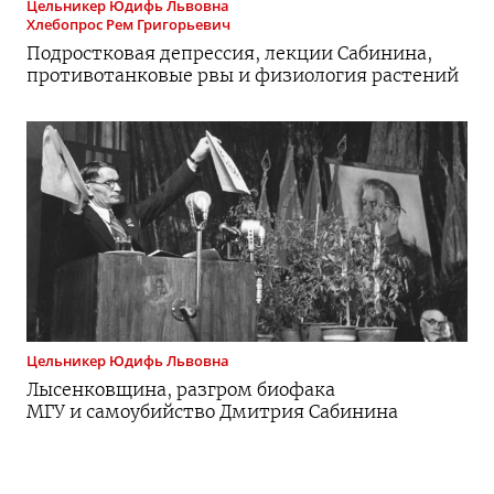
Цельникер
Юдифь Львовна
Хлебопрос
Рем Григорьевич
Подростковая депрессия, лекции Сабинина,
противотанковые рвы и физиология растений
Цельникер
Юдифь Львовна
Лысенковщина, разгром биофака
МГУ и самоубийство Дмитрия Сабинина