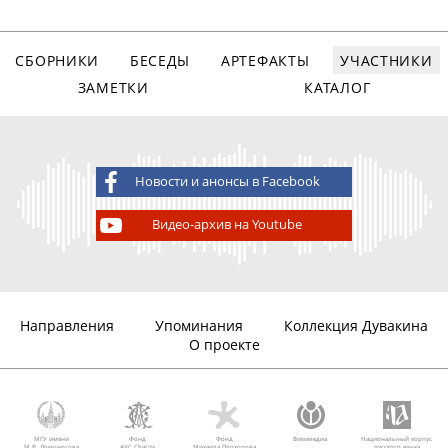
СБОРНИКИ
БЕСЕДЫ
АРТЕФАКТЫ
УЧАСТНИКИ
ЗАМЕТКИ
КАТАЛОГ
Новости и анонсы в Facebook
Видео-архив на Youtube
Направления
Упоминания
Коллекция Дувакина
О проекте
МГУ имени
Фонд
Фонд
Викимедиа
Национальный корпус
М.В. Ломоносова
AVC Charity
Михаила Прохорова
русского языка