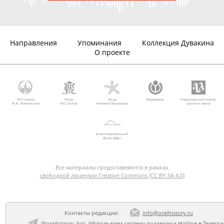
Направления
Упоминания
Коллекция Дувакина
О проекте
МГУ имени
Фонд
Фонд
Викимедиа
Национальный корпус
М.В. Ломоносова
AVC Charity
Михаила Прохорова
русского языка
Благотворительный
фонд «Дар»
Все материалы предоставляются в рамках
свободной лицензии Creative Commons (CC BY-SA 4.0)
Контакты редакции:
info@oralhistory.ru
@oralhistory_bot
(Используем
систему поддержки Hotline в Телегр