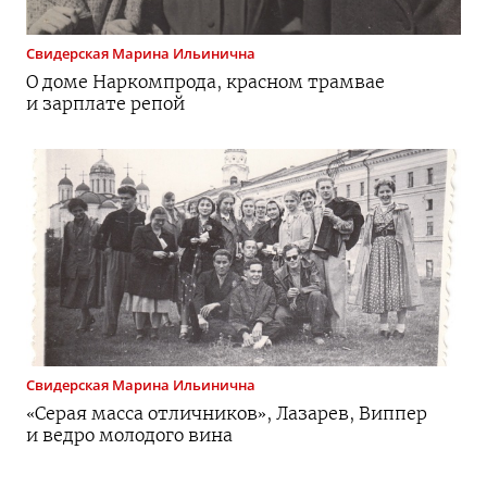
Свидерская
Марина Ильинична
О доме Наркомпрода, красном трамвае
и зарплате репой
Свидерская
Марина Ильинична
«Серая масса отличников», Лазарев, Виппер
и ведро молодого вина