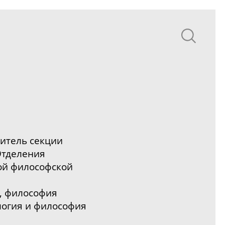
итель секции
Отделения
й философской
, философия
логия и философия