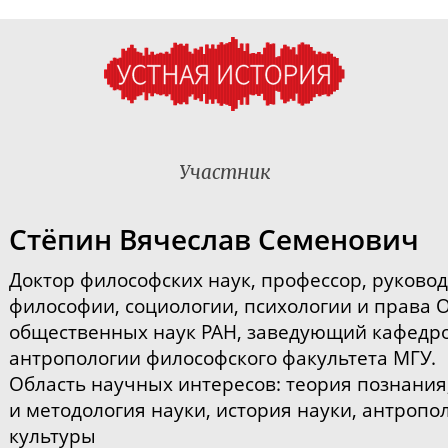
Участник
Стёпин Вячеслав Семенович
Доктор философских наук, профессор, р
уковод
философии, социологии, психологии и права 
общественных наук РАН, з
аведующий кафедро
антропологии философского факультета МГУ.
Область научных интересов: т
еория познания
и методология науки, история науки, антропо
культуры