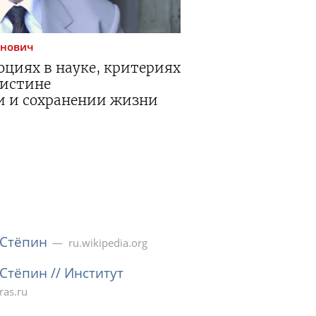
енович
юциях в науке, критериях
 истине
и и сохранении жизни
 Стёпин
ru.wikipedia.org
Стёпин // Институт
ras.ru