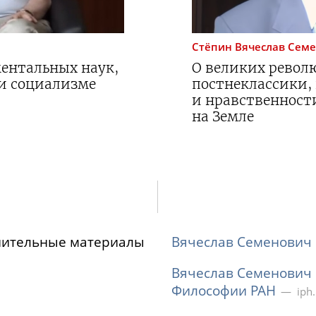
Стёпин
Вячеслав Сем
ентальных наук,
О великих револ
и социализме
постнеклассики,
и нравственност
на Земле
нительные материалы
Вячеслав Семенович
Вячеслав Семенович 
Философии РАН
iph.