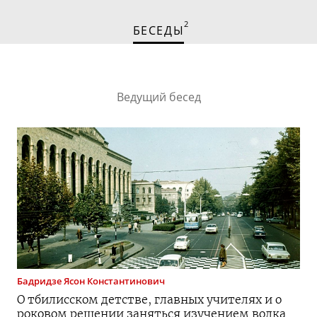
2
БЕСЕДЫ
Ведущий бесед
Бадридзе
Ясон Константинович
О тбилисском детстве, главных учителях и о
роковом решении заняться изучением волка