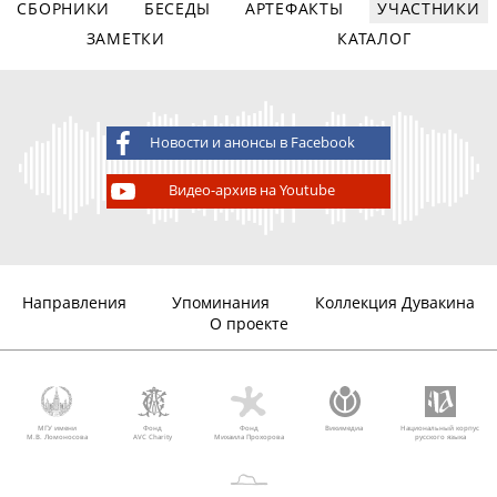
СБОРНИКИ
БЕСЕДЫ
АРТЕФАКТЫ
УЧАСТНИКИ
ЗАМЕТКИ
КАТАЛОГ
Новости и анонсы в Facebook
Видео-архив на Youtube
Направления
Упоминания
Коллекция Дувакина
О проекте
МГУ имени
Фонд
Фонд
Викимедиа
Национальный корпус
М.В. Ломоносова
AVC Charity
Михаила Прохорова
русского языка