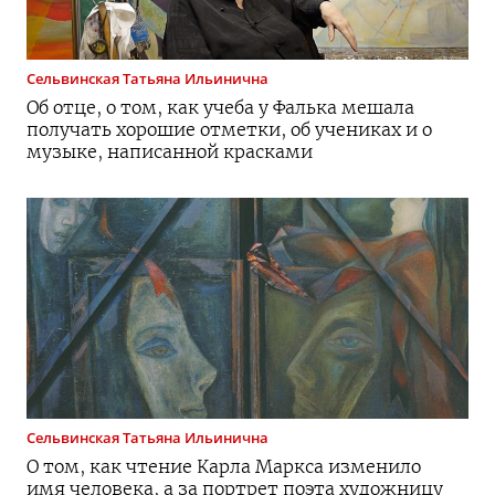
Сельвинская
Татьяна Ильинична
Об отце, о том, как учеба у Фалька мешала
получать хорошие отметки, об учениках и о
музыке, написанной красками
Сельвинская
Татьяна Ильинична
О том, как чтение Карла Маркса изменило
имя человека, а за портрет поэта художницу