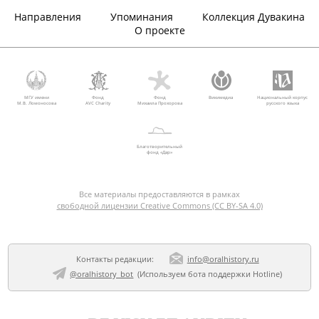
Направления
Упоминания
Коллекция Дувакина
О проекте
МГУ имени
Фонд
Фонд
Викимедиа
Национальный корпус
М.В. Ломоносова
AVC Charity
Михаила Прохорова
русского языка
Благотворительный
фонд «Дар»
Все материалы предоставляются в рамках
свободной лицензии Creative Commons (CC BY-SA 4.0)
Контакты редакции:
info@oralhistory.ru
@oralhistory_bot
(Используем
бота поддержки Hotline
)