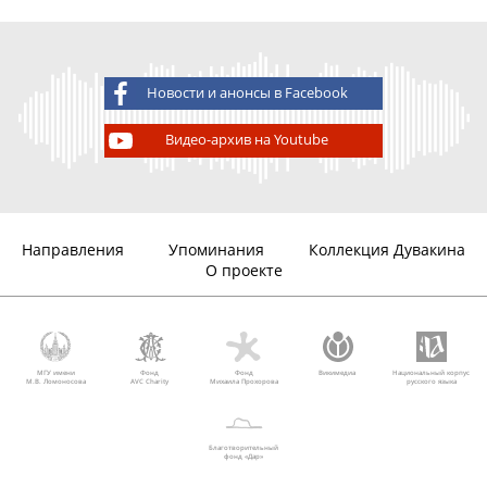
Новости и анонсы в Facebook
Видео-архив на Youtube
Направления
Упоминания
Коллекция Дувакина
О проекте
МГУ имени
Фонд
Фонд
Викимедиа
Национальный корпус
М.В. Ломоносова
AVC Charity
Михаила Прохорова
русского языка
Благотворительный
фонд «Дар»