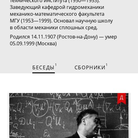
технического
института (1
950
—1
953)
.
За
ведующий кафедрой гидромеханики
механико-математического
факультета
МГУ (
1953—1999
). Основал
научную школу
в области механики сплошных сред.
Родился 14.11.1907 (Ростов-на-Дону) — умер
05.09.1999 (Москва)
1
1
БЕСЕДЫ
СБОРНИКИ
Д