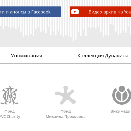
ти и анонсы в Facebook
Видео-архив на Yo
Упоминания
Коллекция Дувакина
Фонд
Фонд
Викимеди
AVC Charity
Михаила Прохорова