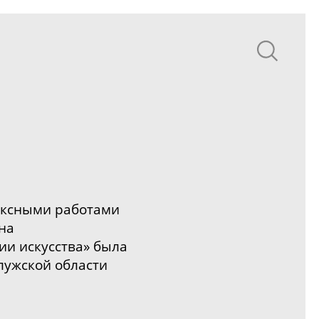
иксными
работами
на
ии искусства» была
лужской области