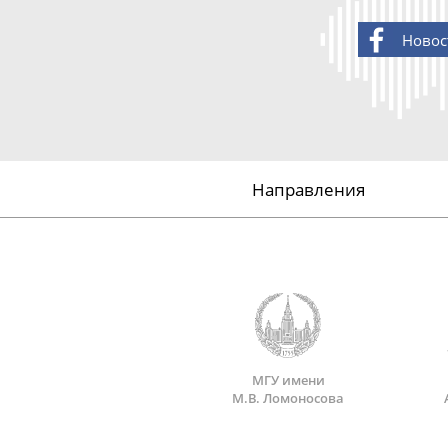
Новос
Направления
МГУ имени
М.В. Ломоносова