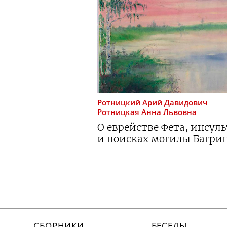
Ротницкий
Арий Давидович
Ротницкая
Анна Львовна
О еврействе Фета, инсул
и поисках могилы Багри
СБОРНИКИ
БЕСЕДЫ