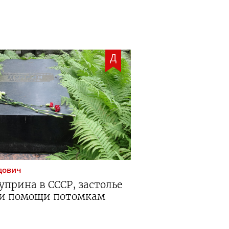
Д
дович
прина в СССР, застолье
 и помощи потомкам