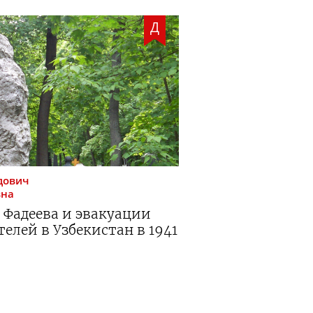
Д
дович
вна
 Фадеева и эвакуации
елей в Узбекистан в 1941