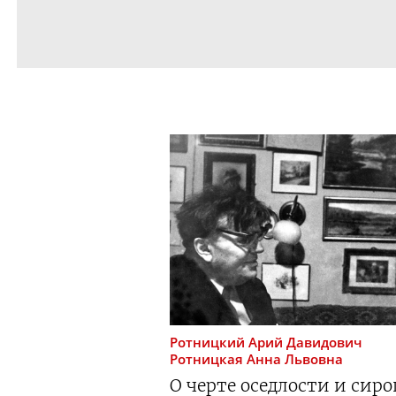
Ротницкий
Арий Давидович
Ротницкая
Анна Львовна
О черте оседлости и сир