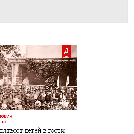
Д
дович
вна
пятьсот детей в гости