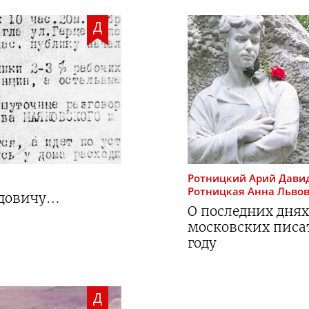
Д
Ротницкий
Арий Дави
Ротницкая
Анна Льво
идовичу…
О последних днях
московских писат
году
Д