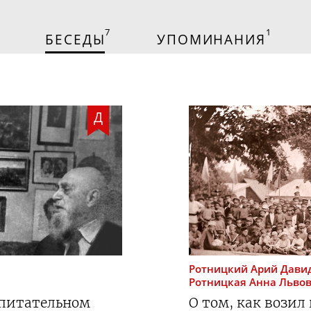
7
1
БЕСЕДЫ
УПОМИНАНИЯ
Д
Ротницкий
Арий Дави
Ротницкая
Анна Льво
опитательном
О том, как возил 