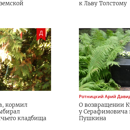
 земской
к Льву Толстому
Д
Ротницкий
Арий Дави
а, кормил
О возвращении Ку
выбирал
у Серафимовича
чьего кладбища
Пушкина