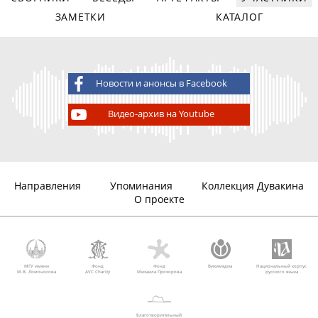
ЗАМЕТКИ
КАТАЛОГ
Новости и анонсы в Facebook
Видео-архив на Youtube
Направления
Упоминания
Коллекция Дувакина
О проекте
МГУ имени
Фонд
Фонд
Викимедиа
Национальный корпус
М.В. Ломоносова
AVC Charity
Михаила Прохорова
русского языка
Благотворительный