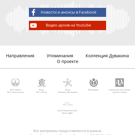
Новости и анонсы в Facebook
Видео-архив на Youtube
Направления
Упоминания
Коллекция Дувакина
О проекте
МГУ имени
Фонд
Фонд
Викимедиа
Национальный корпус
М.В. Ломоносова
AVC Charity
Михаила Прохорова
русского языка
Благотворительный
фонд «Дар»
Все материалы предоставляются в рамках