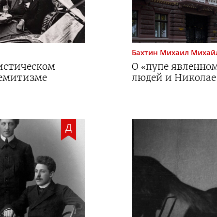
Бахтин
Михаил Михай
истическом
О «пупе явленно
семитизме
людей и Николае
Д