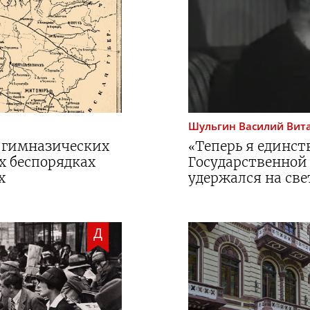
Шульгин
Василий Вит
, гимназических
«Теперь я единс
х беспорядках
Государственной
х
удержался на све
Д