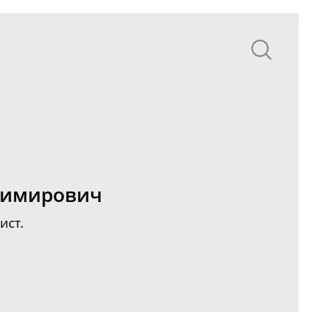
димирович
ист.