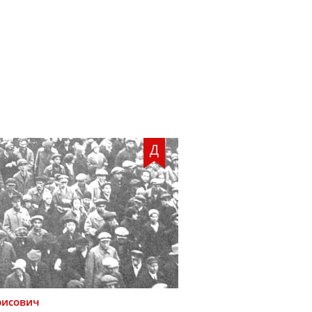
Д
рисович