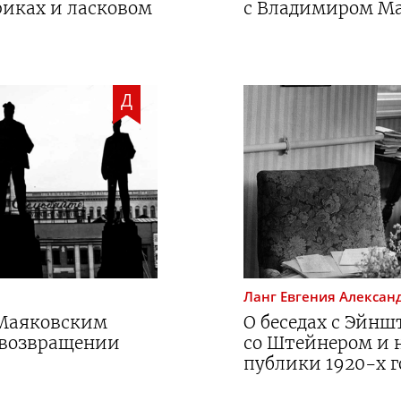
риках и ласковом
с Владимиром М
Д
Ланг
Евгения Алексан
 Маяковским
О беседах с Эйнш
и возвращении
со Штейнером и 
публики
1920-х
г