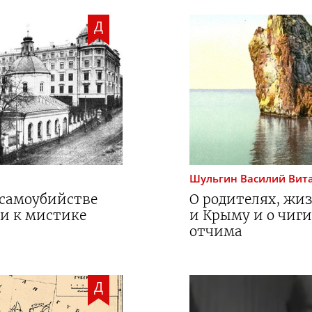
Д
Шульгин
Василий Вит
 самоубийстве
О родителях, жиз
и к мистике
и Крыму и о чиг
отчима
Д