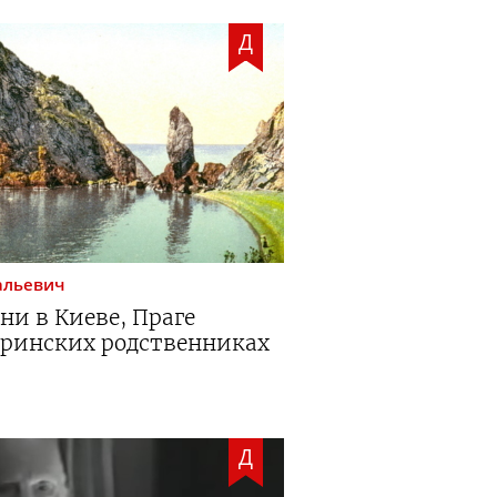
Д
альевич
ни в Киеве, Праге
иринских родственниках
Д