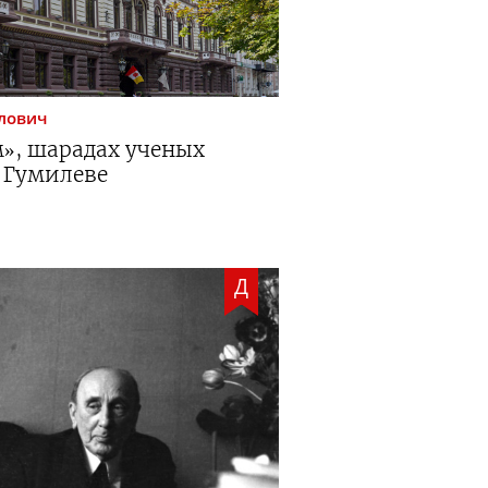
лович
м», шарадах ученых
 Гумилеве
Д