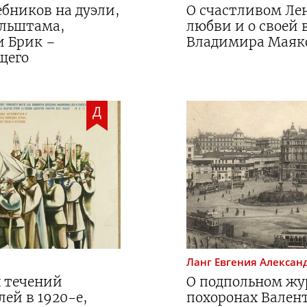
ебников на дуэли,
О счастливом Ле
ельштама,
любви и о своей 
и Брик –
Владимира Маяк
щего
Д
Ланг
Евгения Алексан
х течений
О подпольном жу
лей в
1920-е
,
похоронах Валент