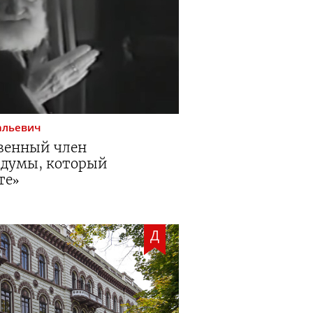
альевич
твенный член
 думы, который
те»
Д