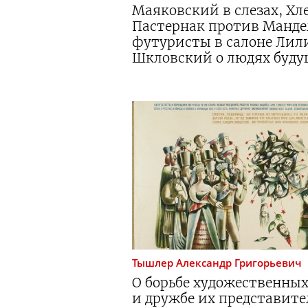
Маяковский в слезах, Хл
Пастернак против Манд
футуристы в салоне Лил
Шкловский о людях буду
Тышлер
Александр Григорьевич
О борьбе художественны
и дружбе их представите