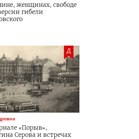
нине, женщинах, свободе
версии гибели
овского
Д
дровна
рнале «Порыв»,
ина Серова и встречах