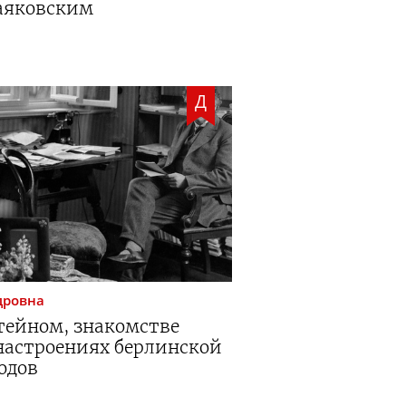
аяковским
Д
дровна
тейном, знакомстве
настроениях берлинской
одов