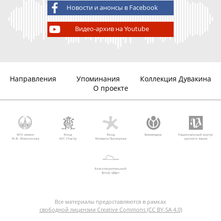
Новости и анонсы в Facebook
Видео-архив на Youtube
Направления
Упоминания
Коллекция Дувакина
О проекте
МГУ имени
Фонд
Фонд
Викимедиа
Национальный корпус
М.В. Ломоносова
AVC Charity
Михаила Прохорова
русского языка
Благотворительный
фонд «Дар»
Все материалы предоставляются в рамках
свободной лицензии Creative Commons (CC BY-SA 4.0)