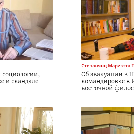
Степанянц
Мариэтта 
 социологии,
Об эвакуации в 
е и скандале
командировке в 
восточной филос