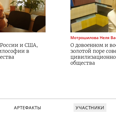
Мотрошилова
Неля Ва
 России и США,
О довоенном и во
илософии в
золотой поре со
ества
цивилизационном
общества
АРТЕФАКТЫ
УЧАСТНИКИ