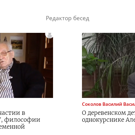
Редактор бесед
Соколов
Василий Васи
частии в
О деревенском де
У, философии
однокурснике Ал
ременной