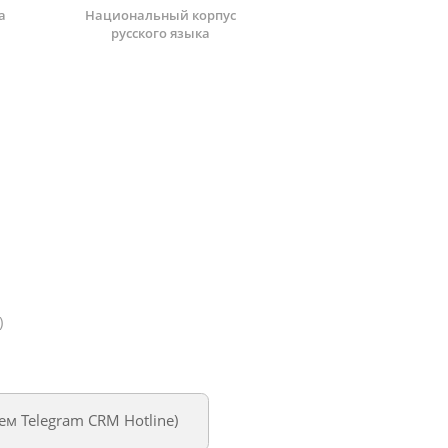
а
Национальный корпус
русского языка
)
уем
Telegram CRM Hotline
)