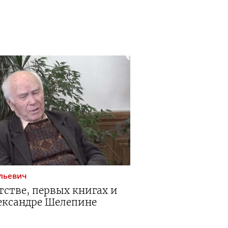
льевич
тстве, первых книгах и
ександре Шелепине