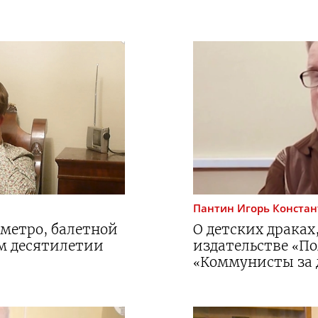
Пантин
Игорь Конста
 метро, балетной
О детских драках
м десятилетии
издательстве «П
«Коммунисты за