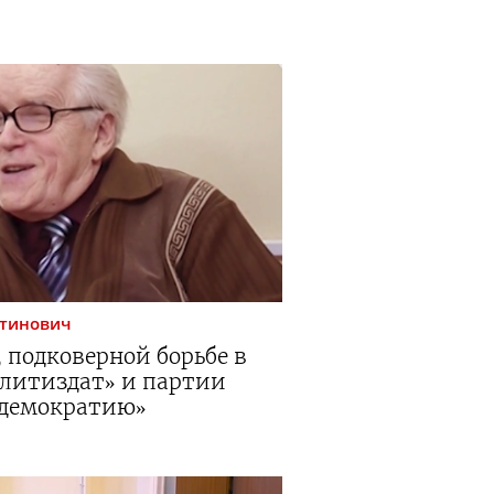
нтинович
, подковерной борьбе в
олитиздат» и партии
 демократию»