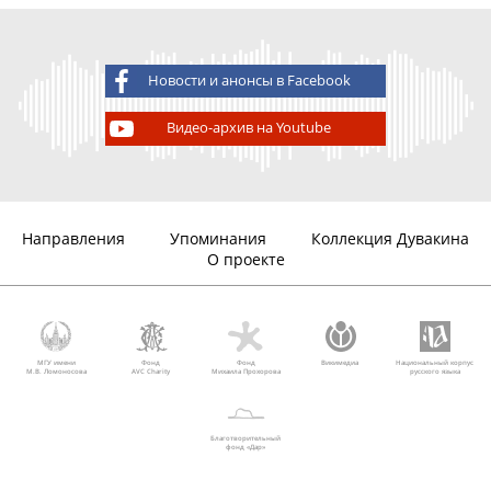
Новости и анонсы в Facebook
Видео-архив на Youtube
Направления
Упоминания
Коллекция Дувакина
О проекте
МГУ имени
Фонд
Фонд
Викимедиа
Национальный корпус
М.В. Ломоносова
AVC Charity
Михаила Прохорова
русского языка
Благотворительный
фонд «Дар»