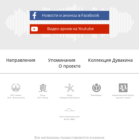
Новости и анонсы в Facebook
Видео-архив на Youtube
Направления
Упоминания
Коллекция Дувакина
О проекте
МГУ имени
Фонд
Фонд
Викимедиа
Национальный корпус
М.В. Ломоносова
AVC Charity
Михаила Прохорова
русского языка
Благотворительный
фонд «Дар»
Все материалы предоставляются в рамках