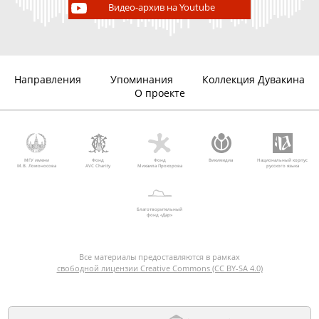
Видео-архив на Youtube
Направления
Упоминания
Коллекция Дувакина
О проекте
МГУ имени
Фонд
Фонд
Викимедиа
Национальный корпус
М.В. Ломоносова
AVC Charity
Михаила Прохорова
русского языка
Благотворительный
фонд «Дар»
Все материалы предоставляются в рамках
свободной лицензии Creative Commons (CC BY-SA 4.0)