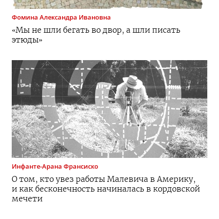
Фомина
Александра Ивановна
«Мы не шли бегать во двор, а шли писать
этюды»
Инфанте-Арана
Франсиско
О том, кто увез работы Малевича в Америку,
и как бесконечность начиналась в кордовской
мечети