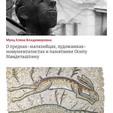
Мунц
Елена Владимировна
О
предках-малазийцах
,
художниках-
монументалистах
и памятнике Осипу
Мандельштаму