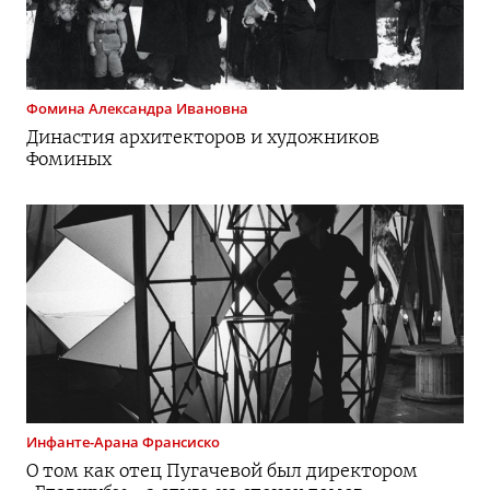
Фомина
Александра Ивановна
Династия архитекторов и художников
Фоминых
Инфанте-Арана
Франсиско
О том как отец Пугачевой был директором