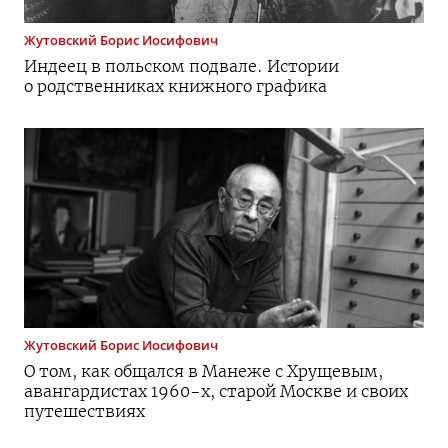
Жутовский
Борис Иосифович
Индеец в польском подвале. Истории
о родственниках книжного графика
Жутовский
Борис Иосифович
О том, как общался в Манеже с Хрущевым,
авангардистах
1960-х
, старой Москве и своих
путешествиях