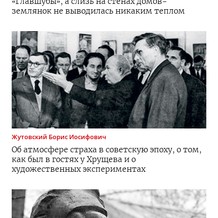
«Главшубы», а слизь на стенах
домов-
землянок
не выводилась никаким теплом
Жутовский
Борис Иосифович
Об атмосфере страха в советскую эпоху, о том,
как был в гостях у Хрущева и о
художественных экспериментах