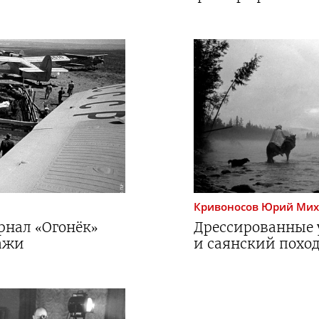
Кривоносов
Юрий Мих
рнал «Огонёк»
Дрессированные 
ажи
и саянский похо