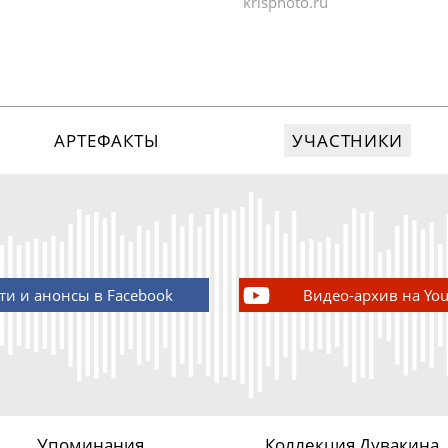
krisphoto.ru
АРТЕФАКТЫ
УЧАСТНИКИ
ти и анонсы в Facebook
Видео-архив на Yo
Упоминания
Коллекция Дувакина