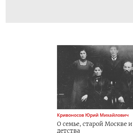
Кривоносов
Юрий Михайлович
О семье, старой Москве 
детства