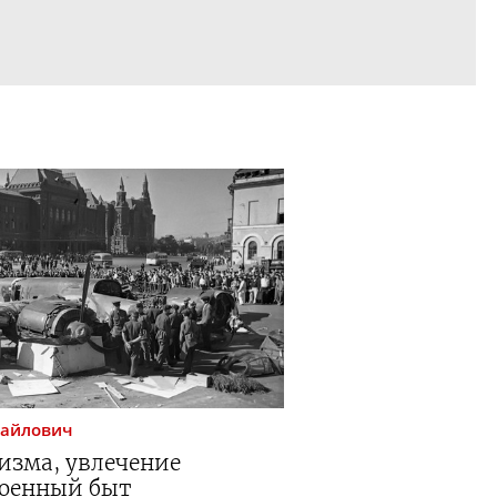
айлович
изма, увлечение
военный быт