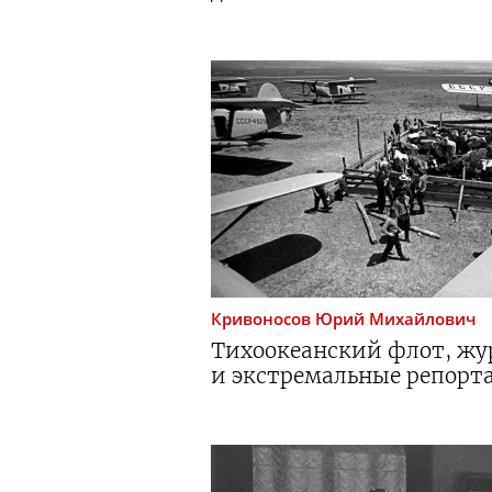
Кривоносов
Юрий Михайлович
Тихоокеанский флот, жу
и экстремальные репорт