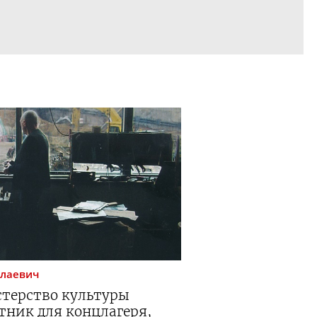
олаевич
стерство культуры
тник для концлагеря,