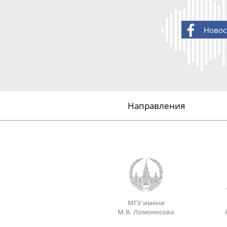
Новос
Направления
МГУ имени
М.В. Ломоносова