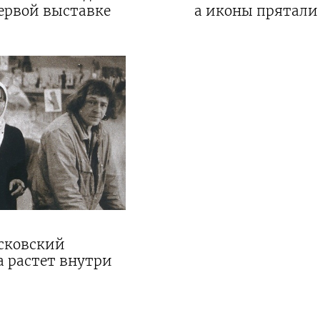
ервой выставке
а иконы прятали 
осковский
а растет внутри