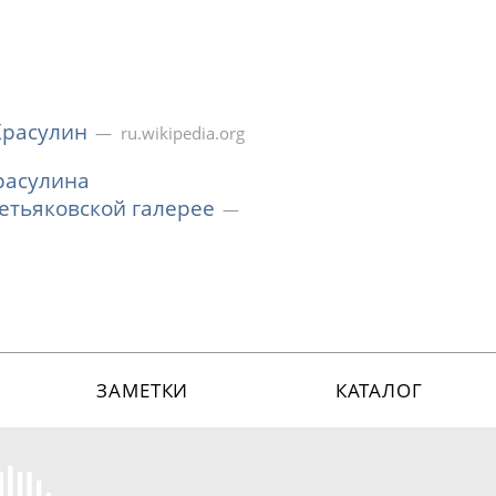
Красулин
ru.wikipedia.org
расулина
етьяковской галерее
ЗАМЕТКИ
КАТАЛОГ