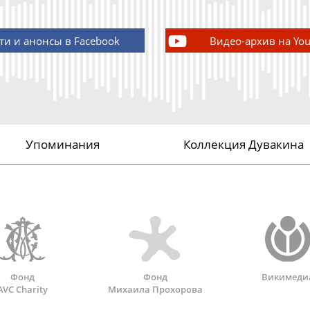
ти и анонсы в Facebook
Видео-архив на Yo
Упоминания
Коллекция Дувакина
Фонд
Фонд
Викимеди
AVC Charity
Михаила Прохорова