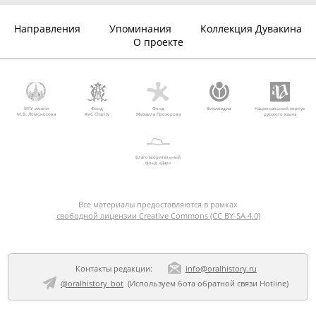
Направления
Упоминания
Коллекция Дувакина
О проекте
МГУ имени
Фонд
Фонд
Викимедиа
Национальный корпус
М.В. Ломоносова
AVC Charity
Михаила Прохорова
русского языка
Благотворительный
фонд «Дар»
Все материалы предоставляются в рамках
свободной лицензии Creative Commons (CC BY-SA 4.0)
Контакты редакции:
info@oralhistory.ru
@oralhistory_bot
(Используем
бота обратной связи Hotline
)