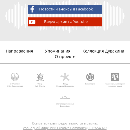
Новости и анонсы в Facebook
Видео-архив на Youtube
Направления
Упоминания
Коллекция Дувакина
О проекте
МГУ имени
Фонд
Фонд
Викимедиа
Национальный корпус
М.В. Ломоносова
AVC Charity
Михаила Прохорова
русского языка
Благотворительный
фонд «Дар»
Все материалы предоставляются в рамках
свободной лицензии Creative Commons (CC BY-SA 4.0)