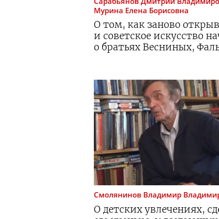
Сарабьянов
Дмитрий Владимир
Мурина
Елена Борисовна
О том, как заново откры
и советское искусство на
о братьях Весниных, Фал
Смолянинов
Владимир Владими
О детских увлечениях, с