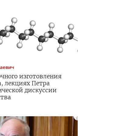
лаевич
очного изготовления
, лекциях Петра
ической дискуссии
ства