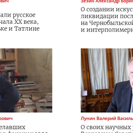
ович
Зезин
Александр Бори
О создании иску
вали русское
ликвидации посл
чала XX века,
на Чернобыльско
ьке и Татлине
и интерполимер
рович
Лунин
Валерий Васил
делавших
О своих научных 