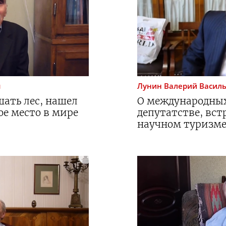
ч
Лунин
Валерий Васил
шать лес, нашел
О международны
е место в мире
депутатстве, вст
научном туризме