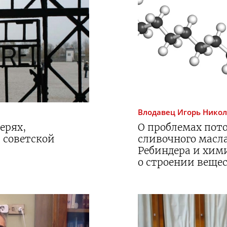
Влодавец
Игорь Нико
ерях,
О проблемах пот
 советской
сливочного масла
Ребиндера и хим
о строении веще