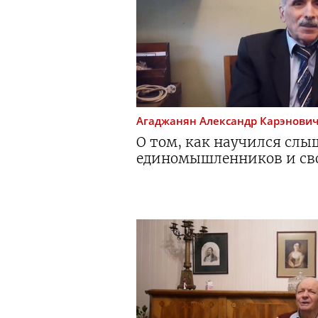
Агаджанян
Александр Карэнови
О том, как научился слы
единомышленников и сво