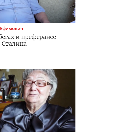
 Ефимович
 бегах и преферансе
н Сталина