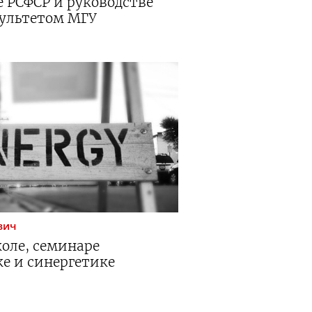
 РСФСР и руководстве
ультетом МГУ
вич
оле, семинаре
е и синергетике