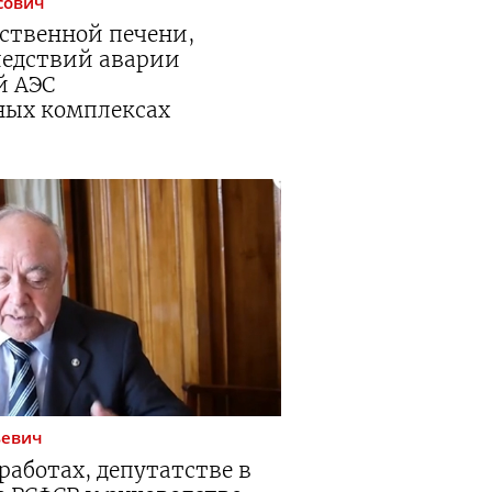
сович
сственной печени,
едствий аварии
й АЭС
ных комплексах
ьевич
работах, депутатстве в