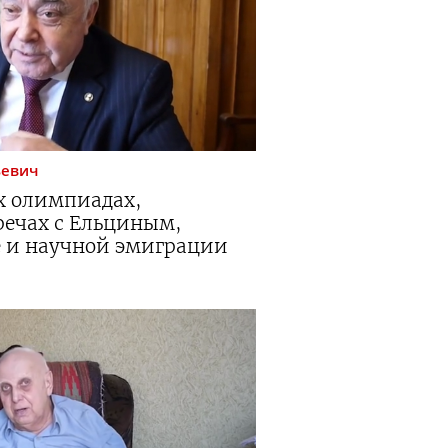
ьевич
х олимпиадах,
речах с Ельциным,
 и научной эмиграции