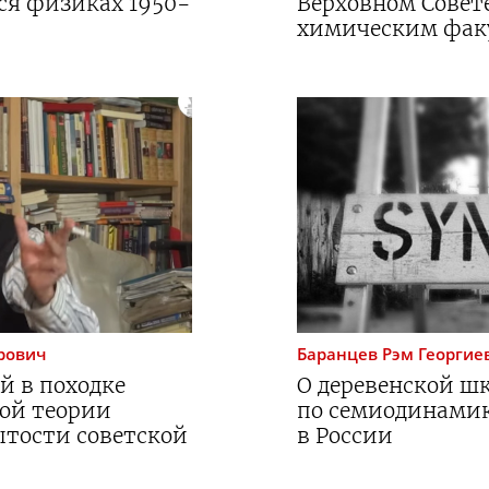
хся физиках
1950-
Верховном Совете
химическим фак
рович
Баранцев
Рэм Георгие
й в походке
О деревенской шк
ой теории
по семиодинамик
ытости советской
в России