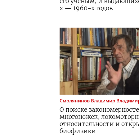
его ученым, и выдающи
х
—
1960-х
годов
Смолянинов
Владимир Владими
О поиске закономерносте
многоножек, локомоторн
относительности и откр
биофизики