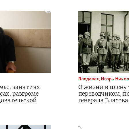
Влодавец
Игорь Нико
мье, занятиях
О жизни в плену 
сах, разгроме
переводчиком, по
довательской
генерала Власова