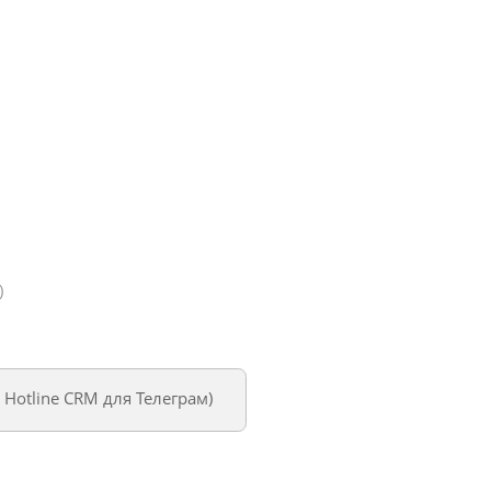
)
м
Hotline CRM для Телеграм
)