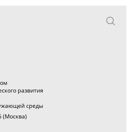
ром
еского
развития
ружающей среды
6 (Москва)