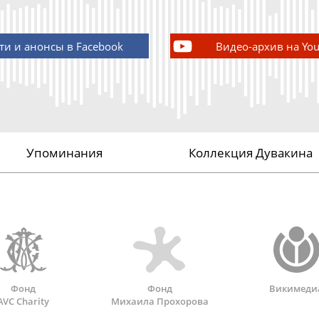
ти и анонсы в Facebook
Видео-архив на Yo
Упоминания
Коллекция Дувакина
Фонд
Фонд
Викимеди
AVC Charity
Михаила Прохорова