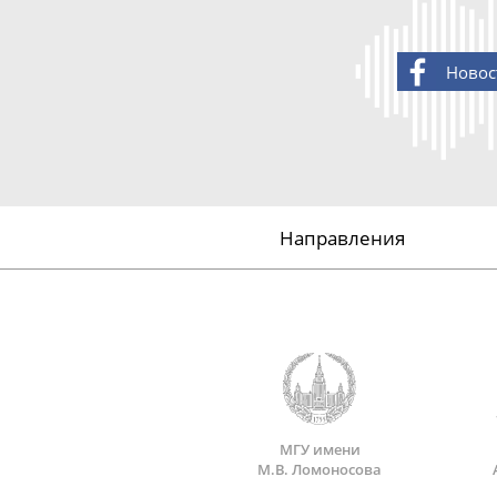
Новос
Направления
МГУ имени
М.В. Ломоносова