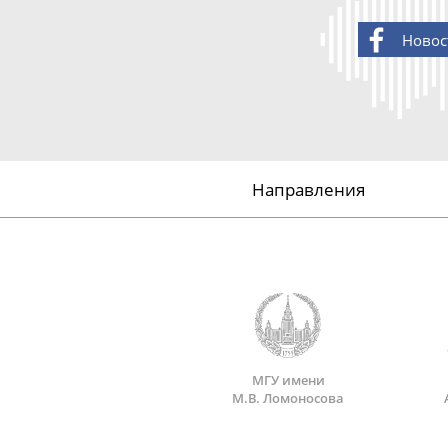
Новос
Направления
МГУ имени
М.В. Ломоносова