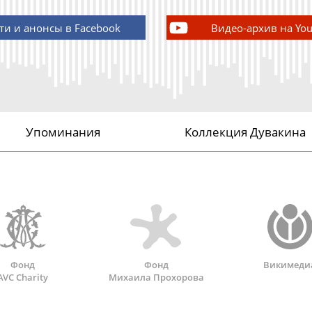
ти и анонсы в Facebook
Видео-архив на Yo
Упоминания
Коллекция Дувакина
Фонд
Фонд
Викимеди
AVC Charity
Михаила Прохорова