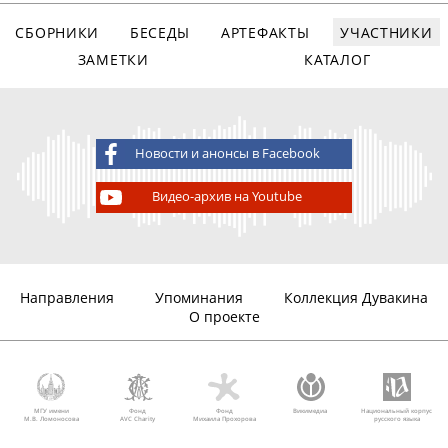
СБОРНИКИ
БЕСЕДЫ
АРТЕФАКТЫ
УЧАСТНИКИ
ЗАМЕТКИ
КАТАЛОГ
Новости и анонсы в Facebook
Видео-архив на Youtube
Направления
Упоминания
Коллекция Дувакина
О проекте
МГУ имени
Фонд
Фонд
Викимедиа
Национальный корпус
М.В. Ломоносова
AVC Charity
Михаила Прохорова
русского языка