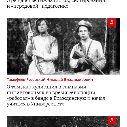
О рыцарстве гимназистов, систировании
и «передовой» педагогике
Д
Тимофеев-Ресовский
Николай Владимирович
О том, как хулиганил в гимназии,
пил автоконьяк во время Революции,
«работал» в банде в Гражданскую и начал
учиться в Университете
Д