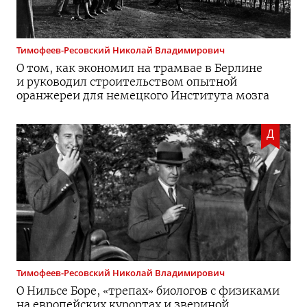
Тимофеев-Ресовский
Николай Владимирович
О том, как экономил на трамвае в Берлине
и руководил строительством опытной
оранжереи для немецкого Института мозга
Д
Тимофеев-Ресовский
Николай Владимирович
О Нильсе Боре, «трепах» биологов с физиками
на европейских курортах и звериной