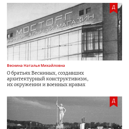
Д
Веснина
Наталья Михайловна
О братьях Весниных, создавших
архитектурный конструктивизм,
их окружении и военных нравах
Д