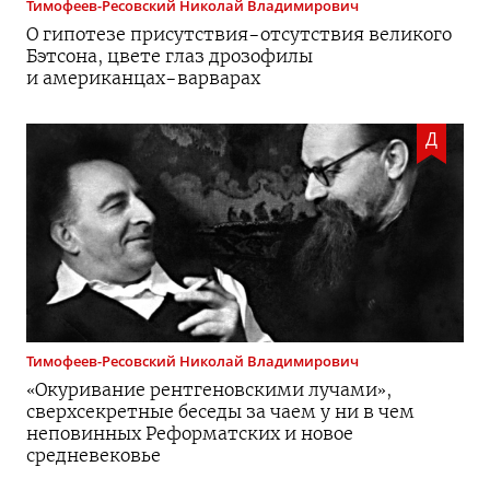
Тимофеев-Ресовский
Николай Владимирович
О гипотезе
присутствия-отсутствия
великого
Бэтсона, цвете глаз дрозофилы
и
американцах-варварах
Д
Тимофеев-Ресовский
Николай Владимирович
«Окуривание рентгеновскими лучами»,
сверхсекретные беседы за чаем у ни в чем
неповинных Реформатских и новое
средневековье