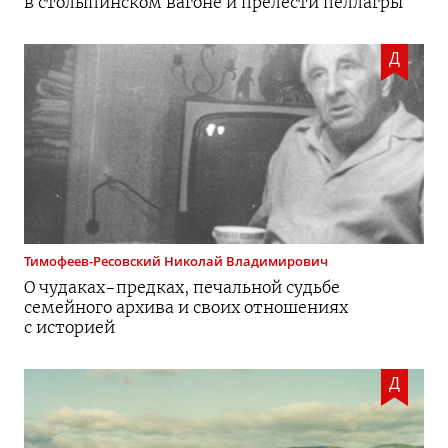
в столыпинском вагоне и прелести пеллагры
Д
Тимофеев-Ресовский
Николай Владимирович
О
чудаках-предках
, печальной судьбе
семейного архива и своих отношениях
с историей
Д