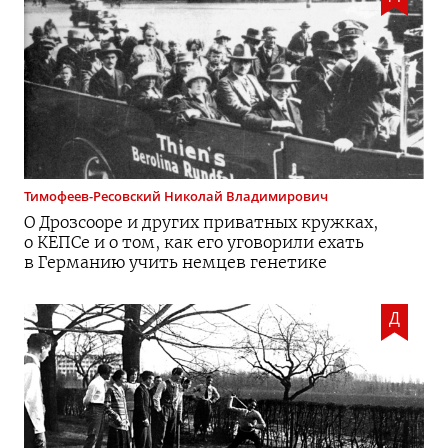
Тимофеев-Ресовский
Николай Владимирович
О Дрозсооре и других приватных кружках,
о КЕПСе и о том, как его уговорили ехать
в Германию учить немцев генетике
Д