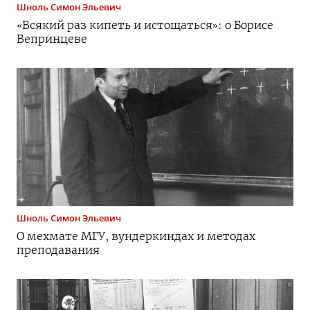
Шноль
Симон Эльевич
«Всякий раз кипеть и истощаться»: о Борисе
Вепринцеве
Шноль
Симон Эльевич
О мехмате МГУ, вундеркиндах и методах
преподавания