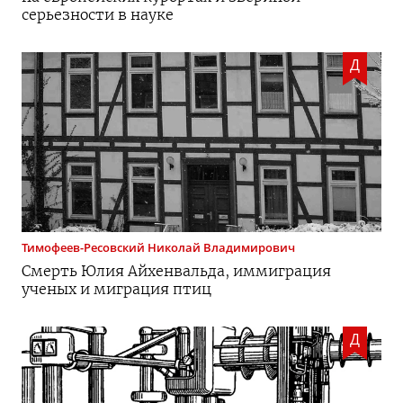
серьезности в науке
Д
Тимофеев-Ресовский
Николай Владимирович
Смерть Юлия Айхенвальда, иммиграция
ученых и миграция птиц
Д