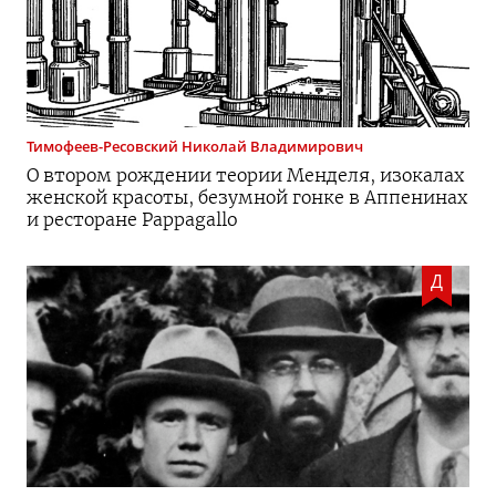
Тимофеев-Ресовский
Николай Владимирович
О втором рождении теории Менделя, изокалах
женской красоты, безумной гонке в Аппенинах
и ресторане Pappagallo
Д