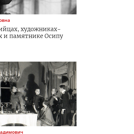
овна
ийцах
,
художниках-
х
и памятнике Осипу
Вадимович