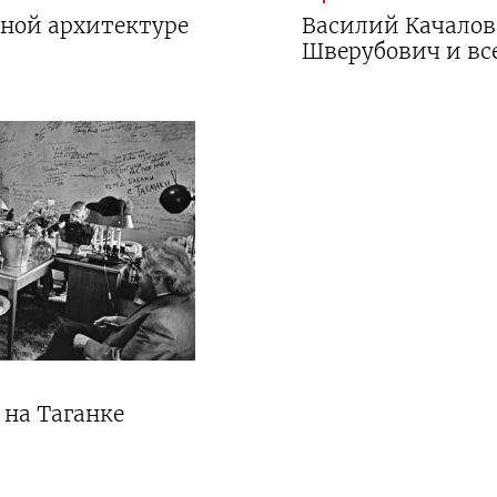
жной архитектуре
Василий Качалов,
Шверубович и все
 на Таганке