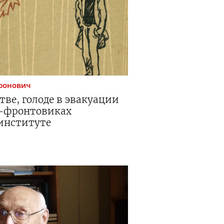
ронович
тве, голоде в эвакуации
х-фронтовиках
институте