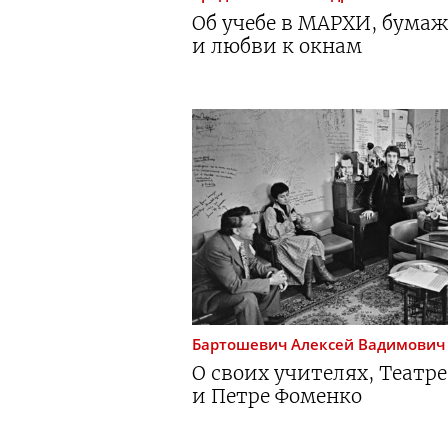
Об учебе в МАРХИ, бума
и любви к окнам
Бартошевич
Алексей Вадимович
О своих учителях, Театре
и Петре Фоменко