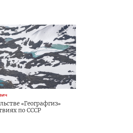
вич
ельстве «Географгиз»
твиях по СССР