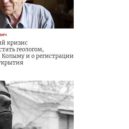
вич
ий кризис
стать геологом,
а Колыму и о регистрации
открытия