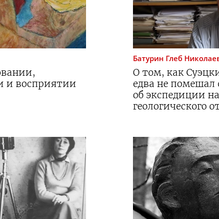
Батурин
Глеб Николае
овании,
О том, как Суэцк
и и восприятии
едва не помешал 
об экспедиции н
геологического 