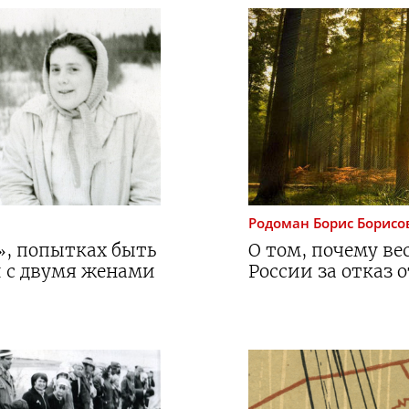
Родоман
Борис Борисо
», попытках быть
О том, почему ве
 с двумя женами
России за отказ о