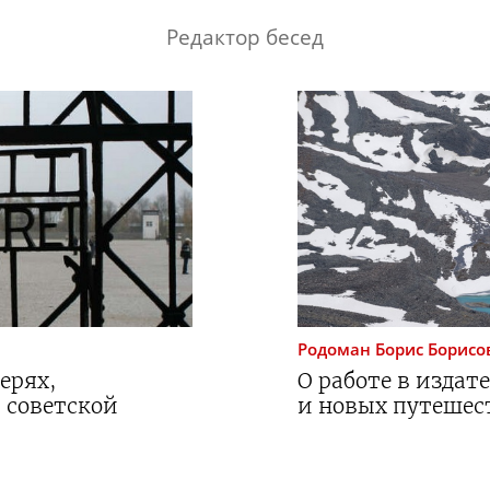
Редактор бесед
Родоман
Борис Борисо
ерях,
О работе в издат
 советской
и новых путешес