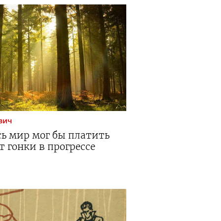
вич
сь мир мог бы платить
т гонки в прогрессе