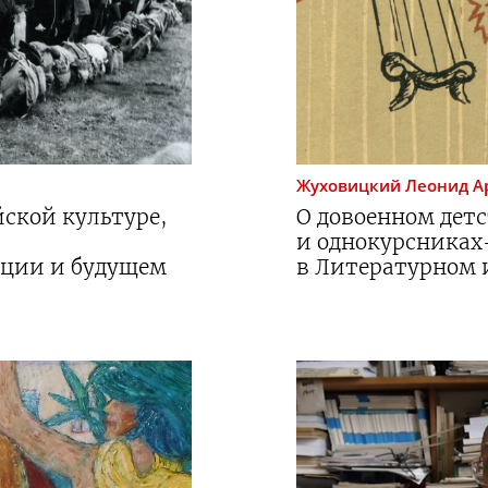
Жуховицкий
Леонид А
йской культуре,
О довоенном детс
и однокурсника
ации и будущем
в Литературном 