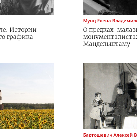
Мунц
Елена Владимир
ле. Истории
О
предках-малаз
го графика
монументалиста
Мандельштаму
Бартошевич
Алексей 