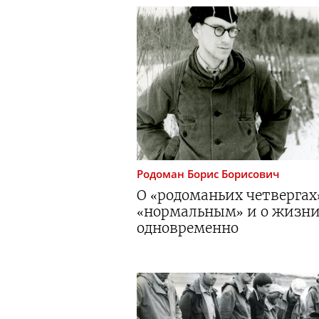
Родоман
Борис Борисович
О «родоманьих четвергах
«нормальным» и о жизни
одновременно