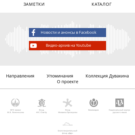
ЗАМЕТКИ
КАТАЛОГ
Новости и анонсы в Facebook
Видео-архив на Youtube
Направления
Упоминания
Коллекция Дувакина
О проекте
МГУ имени
Фонд
Фонд
Викимедиа
Национальный корпус
М.В. Ломоносова
AVC Charity
Михаила Прохорова
русского языка
Благотворительный
фонд «Дар»