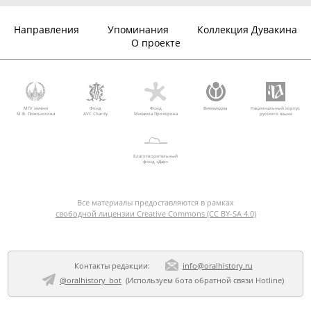
Направления
Упоминания
Коллекция Дувакина
О проекте
МГУ имени
Фонд
Фонд
Викимедиа
Национальный корпус
М.В. Ломоносова
AVC Charity
Михаила Прохорова
русского языка
Благотворительный
фонд «Дар»
Все материалы предоставляются в рамках
свободной лицензии Creative Commons (CC BY-SA 4.0)
Контакты редакции:
info@oralhistory.ru
@oralhistory_bot
(Используем
бота обратной связи Hotline
)