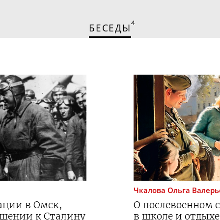
4
БЕСЕДЫ
Чкалова
Ольга Валерь
ации в Омск,
О послевоенном с
ошении к Сталину
в школе и отдыхе