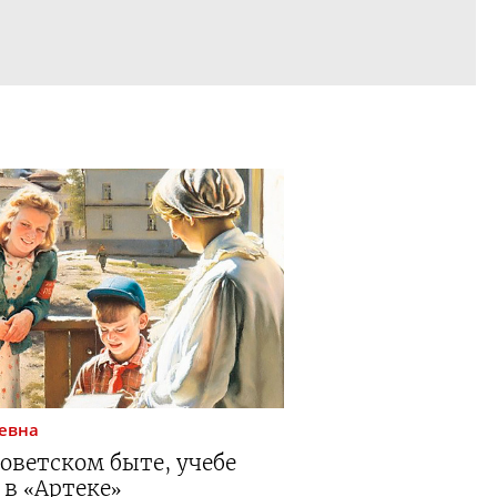
евна
оветском быте, учебе
 в «Артеке»