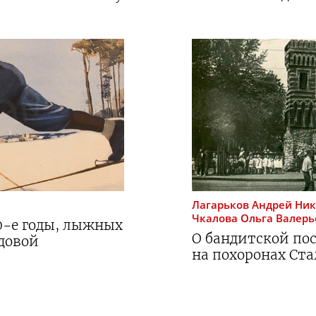
Лагарьков
Андрей Ни
Чкалова
Ольга Валерь
0-е
годы, лыжных
О бандитской пос
вдовой
на похоронах Ста