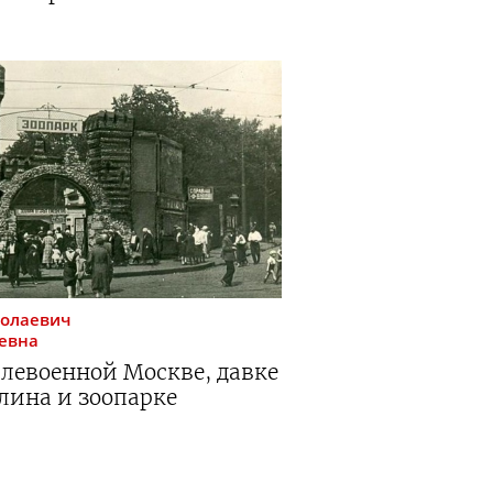
колаевич
евна
левоенной Москве, давке
лина и зоопарке