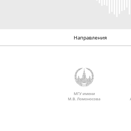
Направления
МГУ имени
М.В. Ломоносова