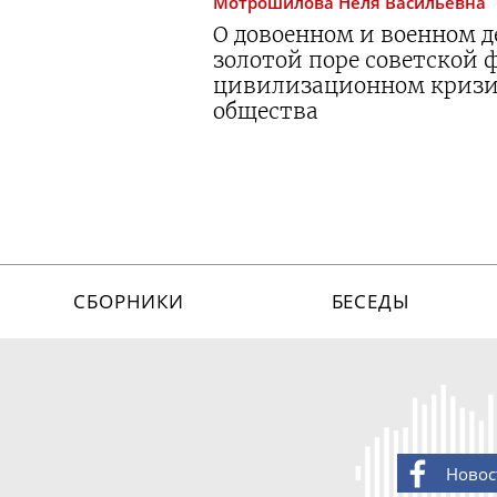
Мотрошилова
Неля Васильевна
О довоенном и военном де
золотой поре советской
цивилизационном кризи
общества
СБОРНИКИ
БЕСЕДЫ
Новос