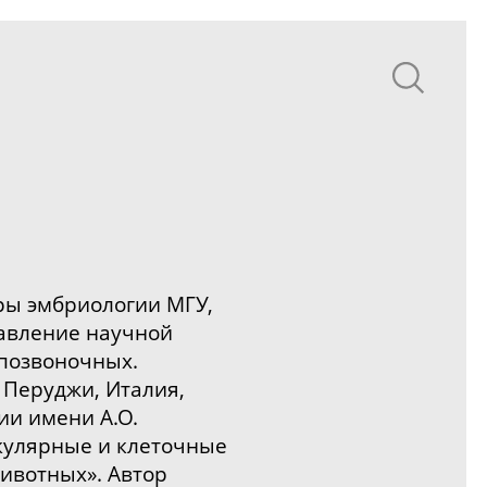
ры эмбриологии МГУ,
авление научной
 позвоночных.
 Перуджи, Италия,
ии имени А.О.
екулярные и клеточные
ивотных». Автор