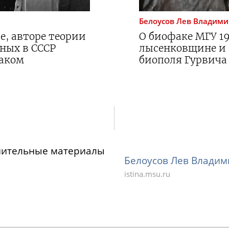
Белоусов
Лев Владими
е, авторе теории
О биофаке МГУ
1
еных в СССР
лысенковщине и
раком
биополя Гурвича
нительные материалы
Белоусов Лев Владими
istina.msu.ru