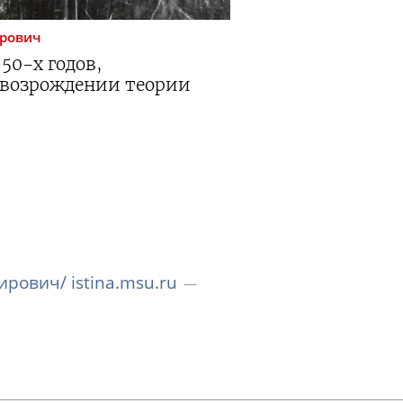
рович
950-х
годов,
 возрождении теории
рович/ istina.msu.ru