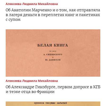
Алексеева
Людмила Михайловна
Об Анатолии Марченко и о том, как отправляла
в лагеря деньги в переплетах книг и пакетиках
с супом
Алексеева
Людмила Михайловна
Об Александре Гинзбурге, первом допросе в КГБ
и тезке отца во Франции