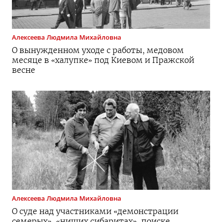
Алексеева
Людмила Михайловна
О вынужденном уходе с работы, медовом
месяце в «халупке» под Киевом и Пражской
весне
Алексеева
Людмила Михайловна
О суде над участниками «демонстрации
семерых», «нищих сибаритах», поиске