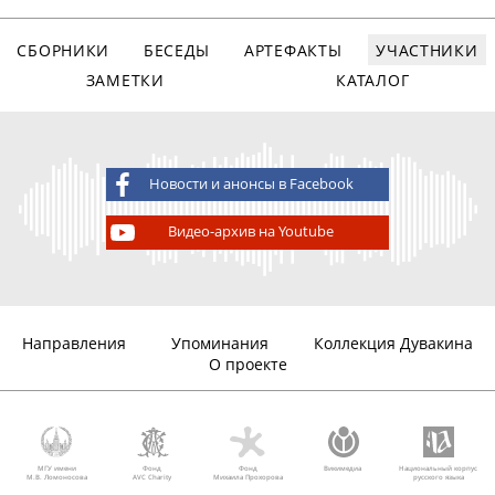
СБОРНИКИ
БЕСЕДЫ
АРТЕФАКТЫ
УЧАСТНИКИ
ЗАМЕТКИ
КАТАЛОГ
Новости и анонсы в Facebook
Видео-архив на Youtube
Направления
Упоминания
Коллекция Дувакина
О проекте
МГУ имени
Фонд
Фонд
Викимедиа
Национальный корпус
М.В. Ломоносова
AVC Charity
Михаила Прохорова
русского языка