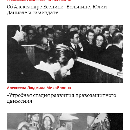
Об Александре
Есенине-Вольпине
, Юлии
Даниэле и самиздате
Алексеева
Людмила Михайловна
«Утробная стадия развития правозащитного
движения»