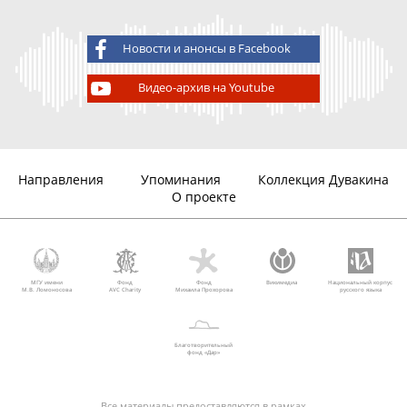
Новости и анонсы в Facebook
Видео-архив на Youtube
Направления
Упоминания
Коллекция Дувакина
О проекте
МГУ имени
Фонд
Фонд
Викимедиа
Национальный корпус
М.В. Ломоносова
AVC Charity
Михаила Прохорова
русского языка
Благотворительный
фонд «Дар»
Все материалы предоставляются в рамках