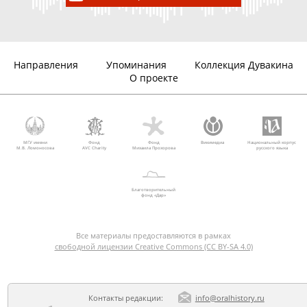
Направления
Упоминания
Коллекция Дувакина
О проекте
МГУ имени
Фонд
Фонд
Викимедиа
Национальный корпус
М.В. Ломоносова
AVC Charity
Михаила Прохорова
русского языка
Благотворительный
фонд «Дар»
Все материалы предоставляются в рамках
свободной лицензии Creative Commons (CC BY-SA 4.0)
Контакты редакции:
info@oralhistory.ru