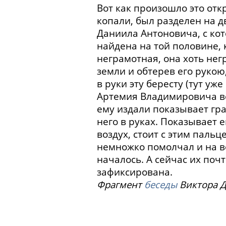
Вот как произошло это отк
копали, был разделен на 
Даниила Антоновича, с кот
найдена на той половине, 
неграмотная, она хоть нег
земли и обтерев его рукою
в руки эту бересту (тут уж
Артемия Владимировича ве
ему издали показывает грам
него в руках. Показывает ем
воздух, стоит с этим пальц
немножко помолчал и на вес
началось. А сейчас их почт
зафиксирована.
Фрагмент
беседы
Виктора Д