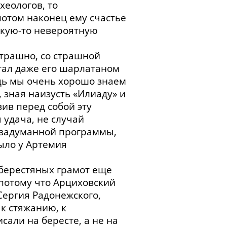
хеологов, то
 потом наконец ему счастье
акую-то невероятную
страшно, со страшной
итал даже его шарлатаном
едь мы очень хорошо знаем
 зная наизусть «Илиаду» и
ив перед собой эту
 удача, не случай
о задуманной программы,
ыло у Артемия
и берестяных грамот еще
 потому что Арциховский
 Сергия Радонежского,
 к стяжанию, к
сали на бересте, а не на