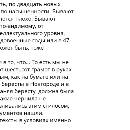
ть, по двадцать новых
 по насыщенности. Бывают
яются плохо. Бывают
по-видимому, от
теллектуального уровня,
 довоенные годы или в 47-
может быть, тоже
 в то, что… То есть мы не
от шестьсот грамот в руках
ым, как на бумаге или на
бересты в Новгороде и в
раняя бересту, должна была
икакие чернила не
вливались этим стилосом,
рументов нашли.
 тексты в условиях именно