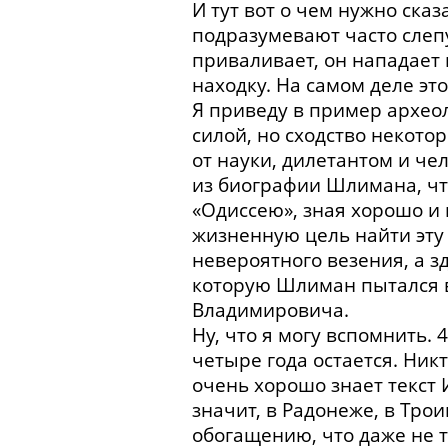
И тут вот о чем нужно сказ
подразумевают часто слепую
приваливает, он нападает
находку. На самом деле это
Я приведу в пример архео
силой, но сходство некото
от науки, дилетантом и ч
из биографии Шлимана, что
«Одиссею», зная хорошо и 
жизненную цель найти эту 
невероятного везения, а з
которую Шлиман пытался в
Владимировича.
Ну, что я могу вспомнить. 
четыре года остается. Ник
очень хорошо знает текст 
значит, в Радонеже, в Трои
обогащению, что даже не то