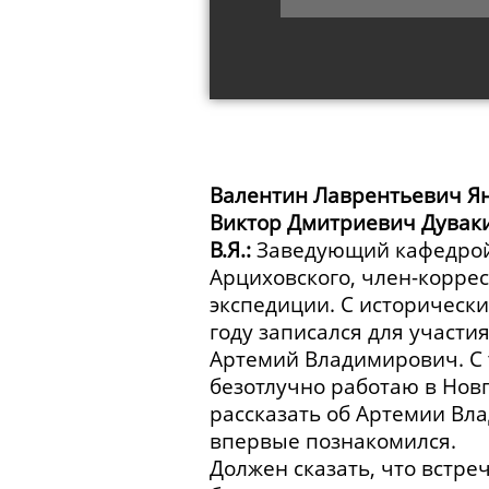
Валентин Лаврентьевич Я
Виктор Дмитриевич Дувак
В.Я.:
Заведующий кафедрой 
Арциховского, член-корре
экспедиции. С историческим
году записался для участи
Артемий Владимирович. С те
безотлучно работаю в Новг
рассказать об Артемии Вла
впервые познакомился.
Должен сказать, что встре