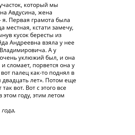
 участок, который мы
на Авдусина, жена
— я. Первая грамота была
а местная, кстати замечу,
ынув кусок бересты из
йда Андреевна взяла у нее
я Владимировича. А у
очень уклюжий был, и она
 и сломает, порвется она у
к вот палец как-то поднял в
л двадцать лет». Потом еще
ак вот. Вот с этого все
 этом году, этим летом
 года
.