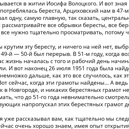
ывается в житии Иосифа Волоцкого. И вот зная 
потреблялась береста, Арциховский нам в 47-м 
ал одну, самую главную, так сказать, централ
 рассматривайте все обрывки бересты, все бер
 все нужно тщательно просматривать, потому ч
мы крутим эту бересту, и ничего на ней нет, вы
 49-й — 50-й был перерыв. В 51-м году, когда в
ас жизнь началась с того и рабочий день начина
и. И вот наконец 26 июля 1951 года была най
немножко дальше, как это все случилось, как эт
 Вот сейчас, когда эти грамоты найдены… А ведь
к в Новгороде, и никаких берестяных грамот не
ать, что до 51-го года невнимательно смотрели
вующих напропускал этих берестяных грамот де
х, я уже рассказывал вам, как тщательно мы сле
сейчас очень хорошо знаем, имея опыт открыти