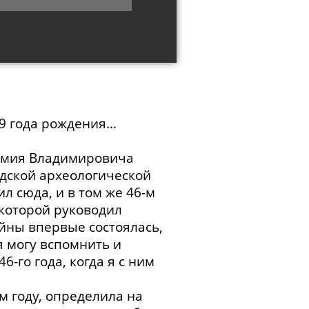
29 года рождения…
емия Владимировича
одской археологической
ил сюда, и в том же 46-м
 которой руководил
войны впервые состоялась,
я могу вспомнить и
-го года, когда я с ним
м году, определила на