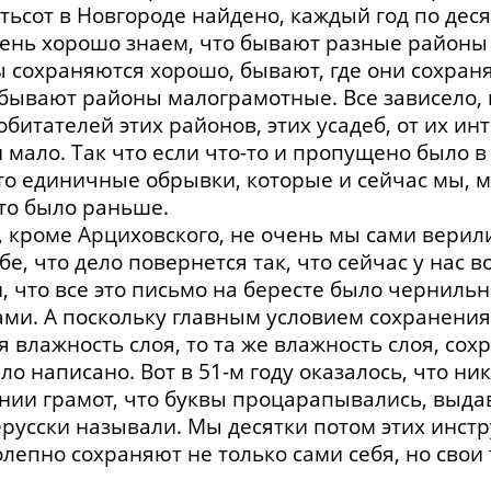
тьсот в Новгороде найдено, каждый год по деся
ень хорошо знаем, что бывают разные районы
ы сохраняются хорошо, бывают, где они сохран
бывают районы малограмотные. Все зависело, 
обитателей этих районов, этих усадеб, от их ин
и мало. Так что если что-то и пропущено было в
е-то единичные обрывки, которые и сейчас мы, 
это было раньше.
, кроме Арциховского, не очень мы сами верили
е, что дело повернется так, что сейчас у нас в
и, что все это письмо на бересте было чернильн
ми. А поскольку главным условием сохранения 
я влажность слоя, то та же влажность слоя, сох
ло написано. Вот в 51-м году оказалось, что н
нии грамот, что буквы процарапывались, выда
ерусски называли. Мы десятки потом этих инст
лепно сохраняют не только сами себя, но свои