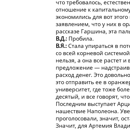
что требовалось, естествен
отношение к капитальному 
экономились для вот этого 
заявлением, что у них в ор
рассказе Гаршина, эта пал
В.Д.:
Пробила.
В.Я.:
Стала упираться в пото
со всей корневой системой
нельзя, а она все растет 
предложение — надстраиват
расход денег. Это доволь
это отправить ее в оранже
университет, где тоже бол
десятый, и все говорят, ч
Последним выступает Арци
нашествие Наполеона. Уве
проголосовали, значит, о
Значит, для Артемия Влад