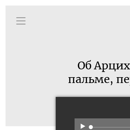
Об Арцих
пальме, п