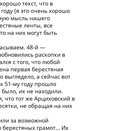
хорошо текст, что в
году (я это очень хорошо
ьную мысль нашего
естяные ленты, все
то на них могут быть
брасываем. 48-й —
озобновились раскопки в
лся с того, что любой
дена первая берестяная
о выглядело, а сейчас вот
 к 51-му году прошло
 было, их не находили.
, что тот же Арциховский в
сятки, не обращая на них
дили за возможной
я берестяных грамот… Их