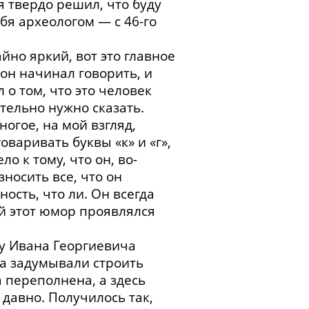
 я твердо решил, что буду
ебя археологом — с 46-го
но яркий, вот это главное
 он начинал говорить, и
 о том, что это человек
тельно нужно сказать.
ногое, на мой взгляд,
варивать буквы «к» и «г»,
о к тому, что он, во-
носить все, что он
ость, что ли. Он всегда
й этот юмор проявлялся
 у Ивана Георгиевича
да задумывали строить
 переполнена, а здесь
 давно. Получилось так,