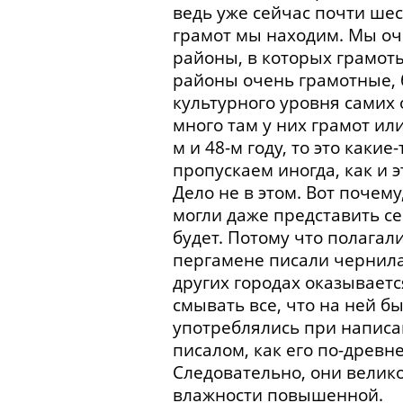
ведь уже сейчас почти шес
грамот мы находим. Мы оч
районы, в которых грамот
районы очень грамотные, 
культурного уровня самих 
много там у них грамот ил
м и 48-м году, то это каки
пропускаем иногда, как и 
Дело не в этом. Вот почему
могли даже представить себ
будет. Потому что полагал
пергамене писали чернила
других городах оказываетс
смывать все, что на ней бы
употреблялись при написа
писалом, как его по-древн
Следовательно, они велико
влажности повышенной.