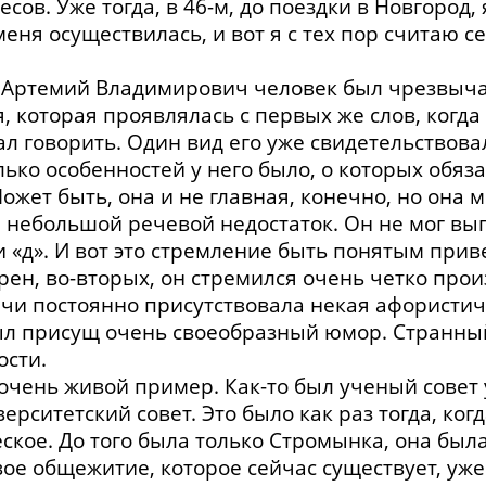
сов. Уже тогда, в 46-м, до поездки в Новгород,
меня осуществилась, и вот я с тех пор считаю с
о Артемий Владимирович человек был чрезвычай
, которая проявлялась с первых же слов, когда
ал говорить. Один вид его уже свидетельствовал
ько особенностей у него было, о которых обяза
жет быть, она и не главная, конечно, но она м
 небольшой речевой недостаток. Он не мог выго
и «д». И вот это стремление быть понятым привел
ен, во-вторых, он стремился очень четко произ
речи постоянно присутствовала некая афористичн
был присущ очень своеобразный юмор. Странны
ости.
очень живой пример. Как-то был ученый совет
ерситетский совет. Это было как раз тогда, ког
кое. До того была только Стромынка, она была
ое общежитие, которое сейчас существует, уже