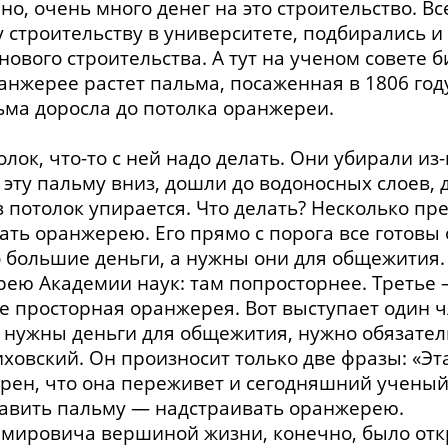
но, очень много денег на это строительство. В
строительству в университете, подбирались и 
нового строительства. А тут на ученом совете 
анжерее растет пальма, посаженная в 1806 году
ьма доросла до потолка оранжереи.
лок, что-то с ней надо делать. Они убирали из
 эту пальму вниз, дошли до водоносных слоев,
и в потолок упирается. Что делать? Несколько п
ь оранжерею. Его прямо с порога все готовы о
но большие деньги, а нужны они для общежития
рею Академии наук: там попросторнее. Третье 
ее просторная оранжерея. Вот выступает один чл
то нужны деньги для общежития, нужно обязател
ховский. Он произносит только две фразы: «Э
рен, что она переживет и сегодняшний ученый 
ставить пальму — надстраивать оранжерею.
имировича вершиной жизни, конечно, было отк