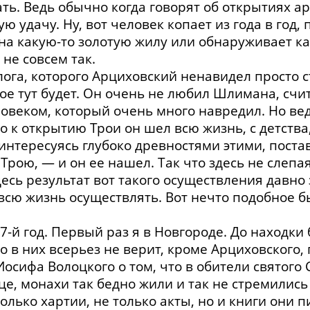
ать. Ведь обычно когда говорят об открытиях ар
 удачу. Ну, вот человек копает из года в год,
 на какую-то золотую жилу или обнаруживает к
 не совсем так.
лога, которого Арциховский ненавидел просто 
рое тут будет. Он очень не любил Шлимана, сч
еловеком, который очень много навредил. Но в
 к открытию Трои он шел всю жизнь, с детства,
интересуясь глубоко древностями этими, постав
Трою, — и он ее нашел. Так что здесь не слепая
десь результат вот такого осуществления давн
сю жизнь осуществлять. Вот нечто подобное б
47-й год. Первый раз я в Новгороде. До находк
то в них всерьез не верит, кроме Арциховского,
Иосифа Волоцкого о том, что в обители святого
це, монахи так бедно жили и так не стремились
лько хартии, не только акты, но и книги они пи