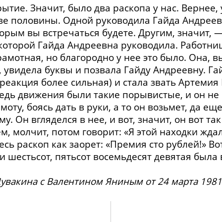
рытие. Значит, было два раскопа у нас. Вернее,
две половины. Одной руководила Гайда Андреев
орым вы встречаться будете. Другим, значит, 
которой Гайда Андреевна руководила. Работниц
рамотная, но благородно у нее это было. Она, в
, увидела буквы и позвала Гайду Андреевну. Га
е реакция более сильная) и стала звать Артеми
дь движения были такие порывистые, и он не 
оту, боясь дать в руки, а то он возьмет, да еще
у. Он вгляделся в нее, и вот, значит, он вот та
ем, молчит, потом говорит: «Я этой находки жда
ь раскоп как заорет: «Премия сто рублей!» Вот т
и шестьсот, пятьсот восемьдесят девятая была в
увакина с Валентином Яниным от 24 марта 1981