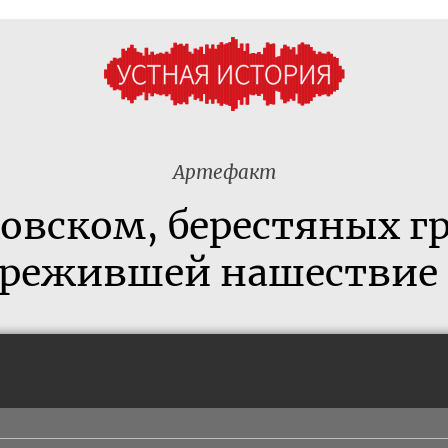
Артефакт
овском, берестяных г
ережившей нашествие