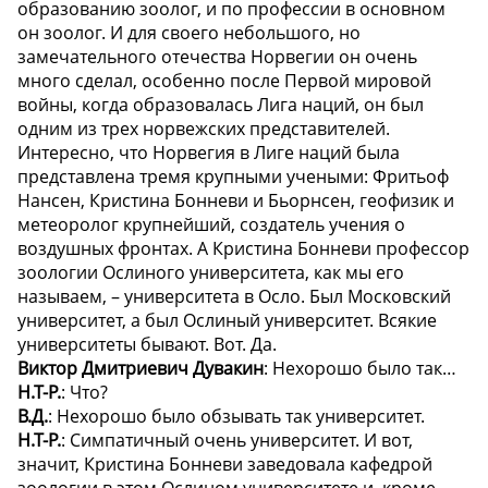
образованию зоолог, и по профессии в основном
он зоолог. И для своего небольшого, но
замечательного отечества Норвегии он очень
много сделал, особенно после Первой мировой
войны, когда образовалась Лига наций, он был
одним из трех норвежских представителей.
Интересно, что Норвегия в Лиге наций была
представлена тремя крупными учеными: Фритьоф
Нансен, Кристина Бонневи и Бьорнсен, геофизик и
метеоролог крупнейший, создатель учения о
воздушных фронтах. А Кристина Бонневи профессор
зоологии Ослиного университета, как мы его
называем, – университета в Осло. Был Московский
университет, а был Ослиный университет. Всякие
университеты бывают. Вот. Да.
Виктор Дмитриевич Дувакин
: Нехорошо было так…
Н.Т-Р.
: Что?
В.Д.
: Нехорошо было обзывать так университет.
Н.Т-Р.
: Симпатичный очень университет. И вот,
значит, Кристина Бонневи заведовала кафедрой
зоологии в этом Ослином университете и, кроме