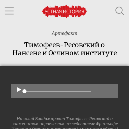
Артефакт
Тимофеев-Ресовский о
Нансене и Ослином институте
Николай Владимирович Тимофеев-Ресовский о
знаменитом норвежском исследователе Фритьофе
Нансене и Ослином институте (и немного о яблоке)