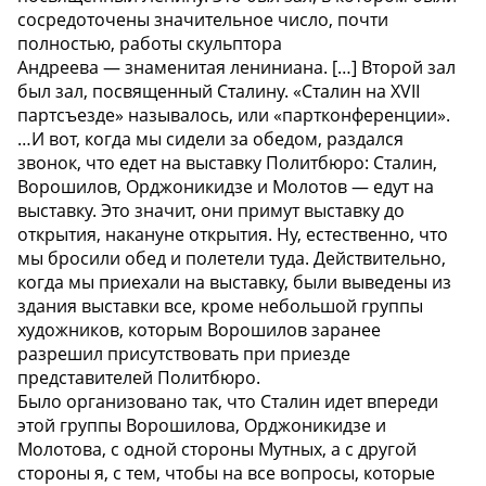
сосредоточены значительное число, почти
полностью, работы скульптора
Андреева
—
знаменитая лениниана. […] Второй зал
был зал, посвященный Сталину. «Сталин на XVII
партсъезде» называлось, или «партконференции».
…И вот, когда мы сидели за обедом, раздался
звонок, что едет на выставку Политбюро: Сталин,
Ворошилов, Орджоникидзе и Молотов
—
едут на
выставку. Это значит, они примут выставку до
открытия, накануне открытия. Ну, естественно, что
мы бросили обед и полетели туда. Действительно,
когда мы приехали на выставку, были выведены из
здания выставки все, кроме небольшой группы
художников, которым Ворошилов заранее
разрешил присутствовать при приезде
представителей Политбюро.
Было организовано так, что Сталин идет впереди
этой группы Ворошилова, Орджоникидзе и
Молотова, с одной стороны Мутных, а с другой
стороны я, с тем, чтобы на все вопросы, которые