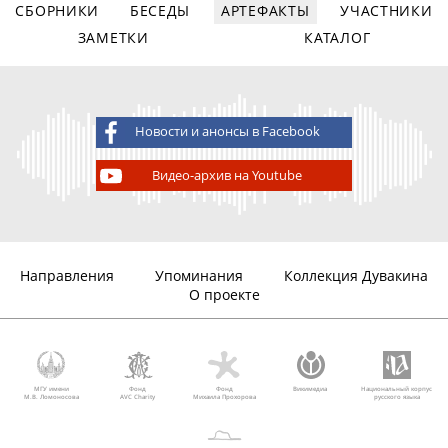
СБОРНИКИ
БЕСЕДЫ
АРТЕФАКТЫ
УЧАСТНИКИ
ЗАМЕТКИ
КАТАЛОГ
Новости и анонсы в Facebook
Видео-архив на Youtube
Направления
Упоминания
Коллекция Дувакина
О проекте
МГУ имени
Фонд
Фонд
Викимедиа
Национальный корпус
М.В. Ломоносова
AVC Charity
Михаила Прохорова
русского языка