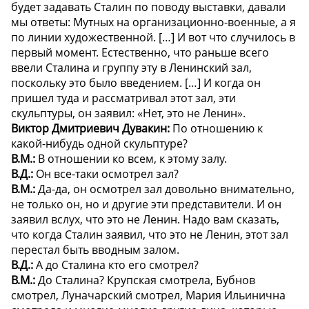
будет задавать Сталин по поводу выставки, давали
мы ответы: Мутных на организационно-военные, а я
по линии художественной. […] И вот что случилось в
первый момент. Естественно, что раньше всего
ввели Сталина и группу эту в Ленинский зал,
поскольку это было введением. […] И когда он
пришел туда и рассматривал этот зал, эти
скульптуры, он заявил: «Нет, это не Ленин».
Виктор Дмитриевич Дувакин:
По отношению к
какой-нибудь одной скульптуре?
В.М.:
В отношении ко всем, к этому залу.
В.Д.:
Он все-таки осмотрел зал?
В.М.:
Да-да, он осмотрел зал довольно внимательно,
не только он, но и другие эти представители. И он
заявил вслух, что это не Ленин. Надо вам сказать,
что когда Сталин заявил, что это не Ленин, этот зал
перестал быть вводным залом.
В.Д.:
А до Сталина кто его смотрел?
В.М.:
До Сталина? Крупская смотрела, Бубнов
смотрел, Луначарский смотрел, Мария Ильинична