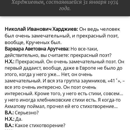
Харджиевым, состаявшейся 31 января 1974
года.
Николай Иванович Харджиев:
Он ведь человек
был очень замечательный, и прекрасный поэт,
вообще, Крученых был.
Варвара Аветовна Арутчева:
Но все-таки,
действительно, вы считаете: прекрасный поэт?
Н.Х.:
Прекрасный. Он очень замечательный поэт. Он
первый дадаист, вообще, даже в Европе не было до
этого, когда у него уже… Нет, он очень
замечательный. И вся эта группа заумников, «41˚», –
все это очень интересно. Он поэт очень
интересный. Кроме того, у него есть стихи, совсем…
у него иногда хлебниковские стихи есть. Я когда-то
Ахматову поймал, прочел ей его стихотворение…
В.А.:
Серьезно?
Н.Х.:
Да.
В.А.:
Какое стихотворение?