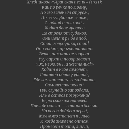
Хлебникова
«Иранская песня» (1921):
Как по речке по Ирану,
По его зеленым струям,
По его глубоким сваям,
Сладкой около воды
Ходят двое чудаков
Да стреляют судаков.
Они целят рыбе в лоб,
Стой, голубушка, стоп!
Они ходят, приговаривают.
Верю, память не соврет.
Уху варят и поваривают.
«Эх, не жизнь, а жестянка!»
Ходит в небе самолет,
Братвой облаку удалой,
Где же скатерть-самобранка,
Самолетова жена?
Иль случайно запоздала,
Иль в острог погружена?
Верю сказкам наперед:
Прежде сказки — станут былью,
Но когда дойдет черед,
Мое мясо станет пылью.
И когда знамена оптом
Пронесет толпа, ликуя,