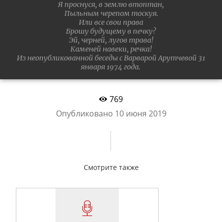
Я проснуся, в землю втоптан,
Пыльным черепом тоскуя.
Или все свои права
Брошу будущему в печку?
Эй, черней, лугов трава!
Каменей навеки, речка!
Из неопубликованной беседы с Варварой Арутчевой 31
января 1974 года.
769
Опубликовано
10 июня 2019
Смотрите также