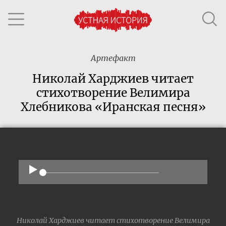
Артефакт
Николай Харджиев читает
стихотворение Велимира
Хлебникова «Иранская песня»
Николай Харджиев читает стихотворение Велимира