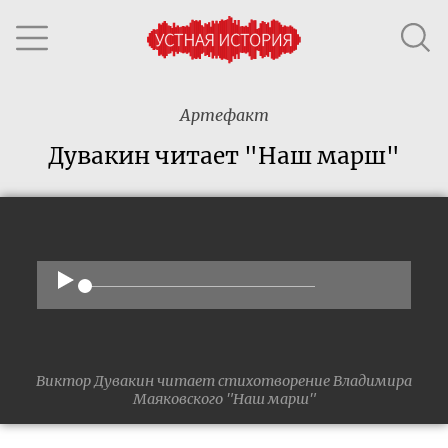
Артефакт
Дувакин читает "Наш марш"
Виктор Дувакин читает стихотворение Владимира
Маяковского "Наш марш"