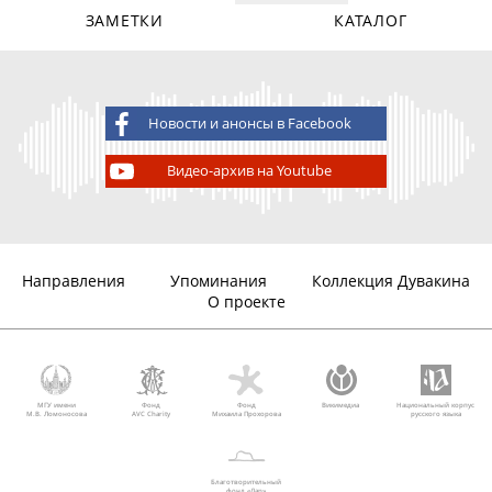
ЗАМЕТКИ
КАТАЛОГ
Новости и анонсы в Facebook
Видео-архив на Youtube
Направления
Упоминания
Коллекция Дувакина
О проекте
МГУ имени
Фонд
Фонд
Викимедиа
Национальный корпус
М.В. Ломоносова
AVC Charity
Михаила Прохорова
русского языка
Благотворительный
фонд «Дар»